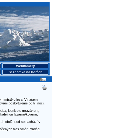
Webkamery
Seznamka na horách
m místě u lesa. V našem
vání poskytujeme od tří nocí.
ouba, lednice s mrazákem,
katelnou lyžárnu/kolárnu.
ch obtížností se nachází v
značených tras směr Praděd,