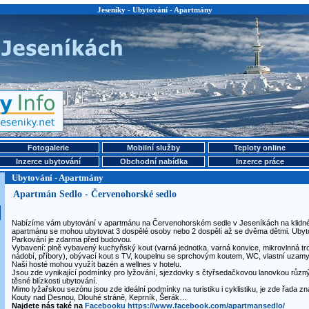
Jeseníky - Ubytování - Apartmány
Fotogalerie
Mobilní služby
Teploty online
Inzerce ubytování
Obchodní nabídka
Inzerce práce
Ubytování - Apartmány
Apartmán Sedlo - Červenohorské sedlo
Nabízíme vám ubytování v apartmánu na Červenohorském sedle v Jeseníkách na klidné
apartmánu se mohou ubytovat 3 dospělé osoby nebo 2 dospělí až se dvěma dětmi. Ubyto
Parkování je zdarma před budovou.
Vybavení: plně vybavený kuchyňský kout (varná jednotka, varná konvice, mikrovlnná tr
nádobí, příbory), obývací kout s TV, koupelnu se sprchovým koutem, WC, vlastní uzamy
Naši hosté mohou využít bazén a wellnes v hotelu.
Jsou zde vynikající podmínky pro lyžování, sjezdovky s čtyřsedačkovou lanovkou různý
těsné blízkosti ubytování.
Mimo lyžařskou sezónu jsou zde ideální podmínky na turistiku i cyklistiku, je zde řada 
Kouty nad Desnou, Dlouhé stráně, Keprník, Šerák…
Najdete nás také na
Facebooku https://www.facebook.com/apartmansedlo/