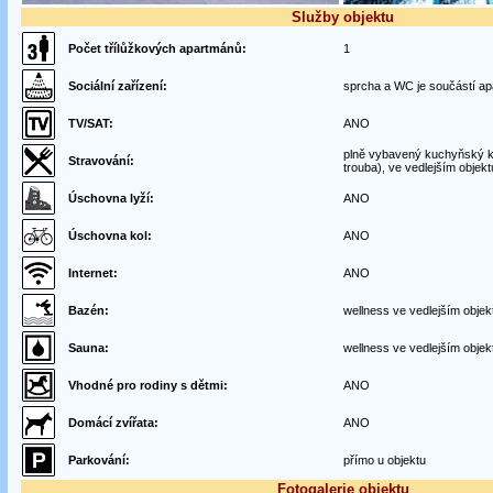
Služby objektu
Počet třílůžkových apartmánů:
1
Sociální zařízení:
sprcha a WC je součástí a
TV/SAT:
ANO
plně vybavený kuchyňský ko
Stravování:
trouba), ve vedlejším objekt
Úschovna lyží:
ANO
Úschovna kol:
ANO
Internet:
ANO
Bazén:
wellness ve vedlejším objek
Sauna:
wellness ve vedlejším objek
Vhodné pro rodiny s dětmi:
ANO
Domácí zvířata:
ANO
Parkování:
přímo u objektu
Fotogalerie objektu