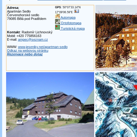
Adresa
:
GPS
: 50°07'33.14"N
Apartmán Sedlo
17°09'06.59"E
Červenohorské sedlo
Automapa
79085 Bělá pod Pradědem
Ortofotomapa
Turistická mapa
Kontakt
: Radomír Lichnovský
Mobil: +420 775856163
E-mail:
ampec@seznam.cz
WWW:
www.jeseniky.net/apartman-sedlo
Odkaz na webovou stránku
Rezervace nebo dotaz