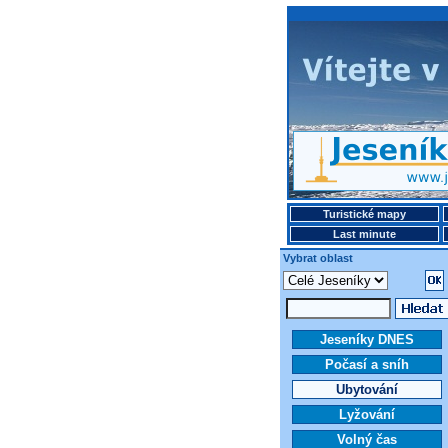
Turistické mapy
Last minute
Vybrat oblast
Jeseníky DNES
Počasí a sníh
Ubytování
Lyžování
Volný čas