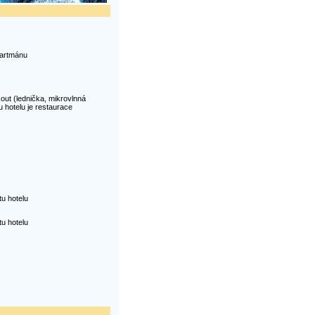
partmánu
ut (lednička, mikrovlnná
u hotelu je restaurace
tu hotelu
tu hotelu