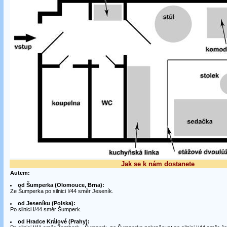
Jak se k nám dostanete
Autem:
od Šumperka (Olomouce, Brna):
Ze Šumperka po silnici I/44 směr Jeseník.
od Jeseníku (Polska):
Po silnici I/44 směr Šumperk.
od Hradce Králové (Prahy):