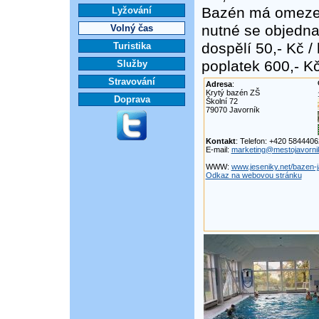
Bazén má omezeno
Lyžování
nutné se objednat
Volný čas
dospělí 50,- Kč 
Turistika
poplatek 600,- Kč
Služby
Stravování
Adresa
:
Krytý bazén ZŠ
Doprava
Školní 72
79070 Javorník
Kontakt
: Telefon: +420 584440
E-mail:
marketing@mestojavorni
WWW:
www.jeseniky.net/bazen-j
Odkaz na webovou stránku