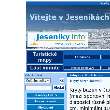
Jeseníky 
Turistické
Fotogalerie
mapy
Last minute
Inzerce ubytování
O
Volný čas - Kryté bazény
Vybrat oblast
Krytý bazén Javorník
Krytý bazén v Ja
(mezi sportovní h
Jeseníky DNES
dispozici různé 
Počasí a sníh
cm, minimální 11
Ubytování