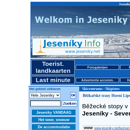
Jeseniky
Toerist.
Fotogalerijen
landkaarten
Last minute
Advertentie accomm.
H
Skicentrums - Skipistes
Het gebied uitkiezen
Běžkařské trasy Horní Lip
Běžecké stopy v 
Jeseníky - Seve
Jeseniky VANDAAG
Het weer, sneeuw
De accommodatie
WWW
:
www.jeseniky.net/bezkars