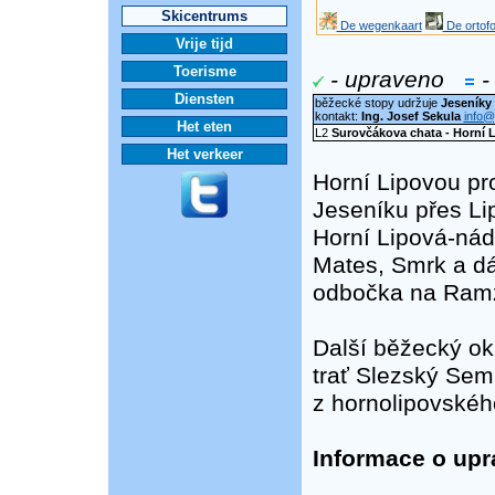
Skicentrums
De wegenkaart
De ortofo
Vrije tijd
Toerisme
- upraveno
-
Diensten
běžecké stopy udržuje
Jeseníky 
kontakt:
Ing. Josef Sekula
info@
Het eten
L2
Surovčákova chata - Horní L
Het verkeer
Horní Lipovou pr
Jeseníku přes Li
Horní Lipová-nádr
Mates, Smrk a dá
odbočka na Ramz
Další běžecký okr
trať Slezský Sem
z hornolipovskéh
Informace o upr