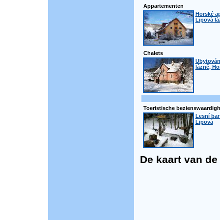
Appartementen
Horské a
Lipová lá
Chalets
Ubytován
lázně, Ho
Toeristische bezienswaardig
Lesní bar
Lipová
De kaart van de p