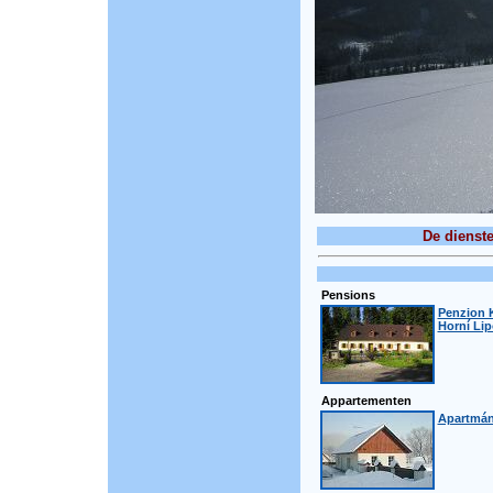
De dienst
Pensions
Penzion K
Horní Li
Appartementen
Apartmán 