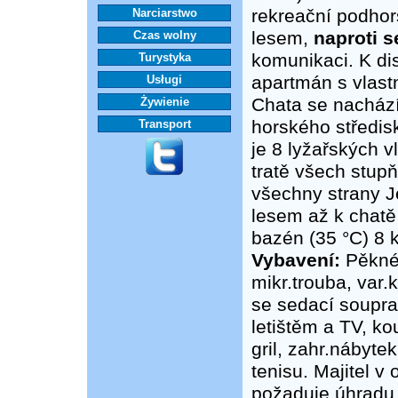
rekreační podho
Narciarstwo
lesem,
naproti 
Czas wolny
komunikaci. K di
Turystyka
apartmán s vlas
Usługi
Chata se nachází
Żywienie
horského středis
Transport
je 8 lyžařských 
tratě všech stupň
všechny strany J
lesem až k chatě 
bazén (35 °C) 8 
Vybavení:
Pěkné 
mikr.trouba, var.
se sedací soupr
letištěm a TV, ko
gril, zahr.nábyt
tenisu. Majitel v
požaduje úhradu e