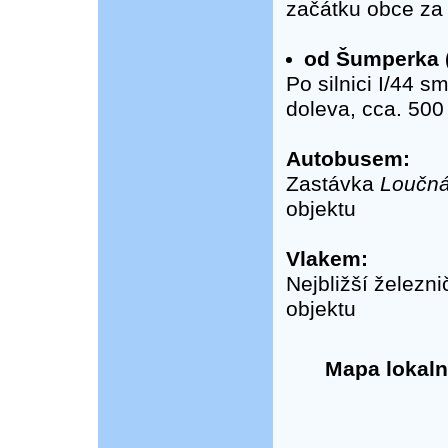
začátku obce za
od Šumperka (
Po silnici I/44 
doleva, cca. 500
Autobusem:
Zastávka
Loučná
objektu
Vlakem:
Nejbližší železn
objektu
Mapa lokaln