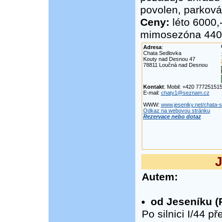
povolen, parkován
Ceny:
léto 6000,-
mimosezóna 4400,
Adresa
:
Chata Sedlovka
Kouty nad Desnou 47
78811 Loučná nad Desnou
Kontakt
: Mobil: +420 77725151
E-mail:
chaty1@seznam.cz
WWW:
www.jeseniky.net/chata-
Odkaz na webovou stránku
Rezervace nebo dotaz
J
Autem:
od Jeseníku (
Po silnici I/44 