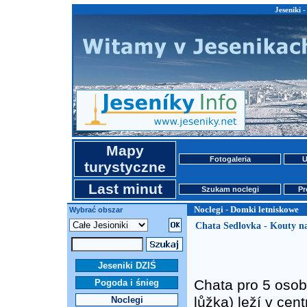
Jeseniki 
Mapy
Fotogaleria
U
turystyczne
Last minut
Szukam noclegi
Pr
Noclegi - Domki letniskowe
Wybrać obszar
Chata Sedlovka - Kouty n
Jeseniki DZIŚ
Chata pro 5 osob
Pogoda i śnieg
lůžka) leží v cent
Noclegi