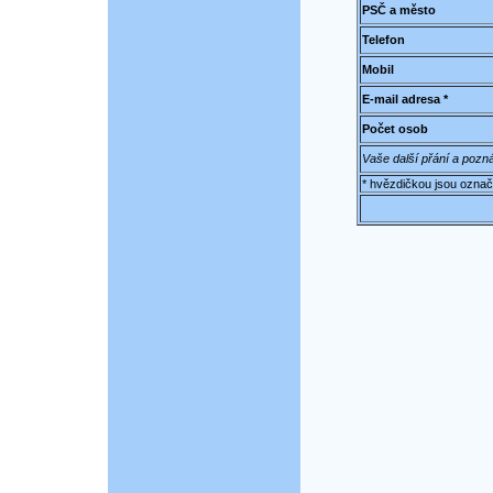
PSČ a město
Telefon
Mobil
E-mail adresa *
Počet osob
Vaše další přání a pozn
* hvězdičkou jsou označ