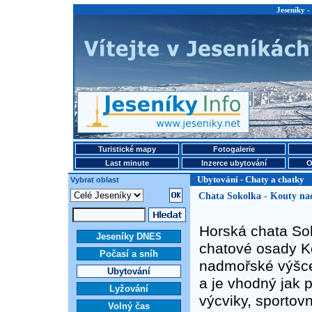
Jeseníky -
Turistické mapy
Fotogalerie
Last minute
Inzerce ubytování
O
Ubytování - Chaty a chatky
Vybrat oblast
Chata Sokolka - Kouty na
Horská chata Sok
Jeseníky DNES
chatové osady Ko
Počasí a sníh
nadmořské výšce
Ubytování
a je vhodný jak p
Lyžování
výcviky, sportovn
Volný čas