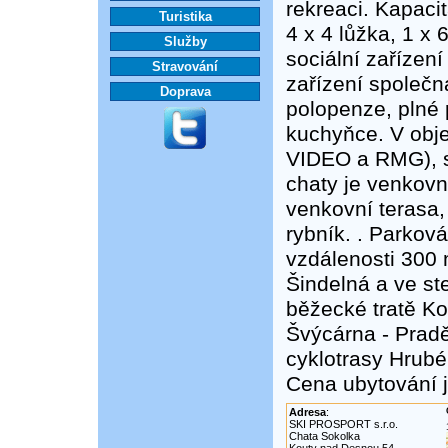
rekreaci. Kapacit
Turistika
4 x 4 lůžka, 1 x
Služby
sociální zařízení
Stravování
zařízení společn
Doprava
polopenze, plné 
kuchyňce. V obje
VIDEO a RMG), su
chaty je venkovn
venkovní terasa
rybník. . Parková
vzdálenosti 300 
Šindelná a ve st
běžecké tratě Ko
Švýcárna - Prad
cyklotrasy Hrub
Cena ubytování j
Adresa
:
SKI PROSPORT s.r.o.
Chata Sokolka