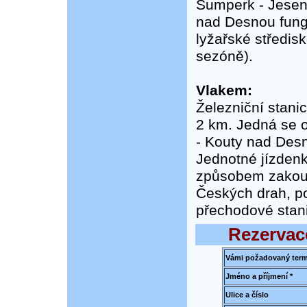
Šumperk - Jesení
nad Desnou fung
lyžařské středis
sezóně).
Vlakem:
Železniční stani
2 km. Jedná se 
- Kouty nad Des
Jednotné jízdenk
způsobem zakoupi
Českých drah, po
přechodové stan
Rezervac
Vámi požadovaný term
Jméno a příjmení *
Ulice a číslo