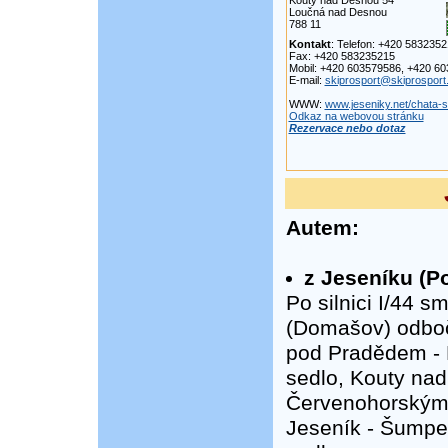
Kouty nad Desnou 54
Loučná nad Desnou
788 11
Kontakt
: Telefon: +420 583235
Fax: +420 583235215
Mobil: +420 603579586, +420 6
E-mail:
skiprosport@skiprosport
WWW:
www.jeseniky.net/chata-
Odkaz na webovou stránku
Rezervace nebo dotaz
Autem:
z Jeseníku (Po
Po silnici I/44 
(Domašov) odboč
pod Pradědem - 
sedlo, Kouty nad
Červenohorským s
Jeseník - Šumpe