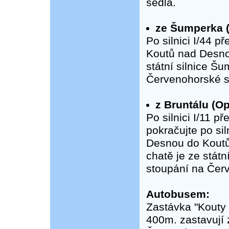
sedla.
ze Šumperka 
Po silnici I/44 
Koutů nad Desnou
státní silnice Š
Červenohorské s
z Bruntálu (Op
Po silnici I/11 
pokračujte po sil
Desnou do Koutů
chatě je ze stát
stoupání na Čer
Autobusem:
Zastávka "Kouty 
400m. zastavují 