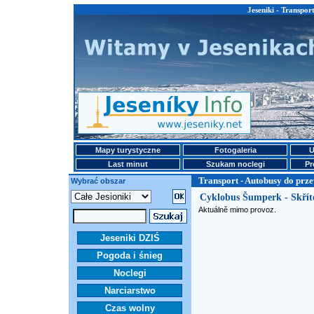
Jeseniki - Transpo
Mapy turystyczne
Fotogaleria
U
Last minut
Szukam noclegi
Pr
Transport - Autobusy do prz
Wybrać obszar
Cyklobus Šumperk - Skřít
Aktuálně mimo provoz.
Jeseniki DZIŚ
Pogoda i śnieg
Noclegi
Narciarstwo
Czas wolny