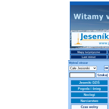
Mapy turystyczne
Last minut
Wybrać obszar
Jeseniki DZIŚ
Pogoda i śnieg
Noclegi
Narciarstwo
Czas wolny