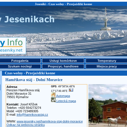
Jeseniki - Czas wolny - Przejażdżki konne
Fotogaleria
Usługi komórkove
Temperatury
Szukam noclegi
Propozyc. handlowe
Miejsca pracy
Czas wolny - Przejażdżki konne
Hamříkova stáj - Dolní Moravice
Adresa
:
GPS
: 49°58'54.48"N
Penzion Hamříkova stáj
17°17'49.46"E
Dolní Moravice 31
Automapa
79501 Rýmařov
Letecká mapa
Kontakt
: Josef Křížek
Telefon: +420 554273274
Mobil: +420 723489305
E-mail:
info@hamrikovastaj.cz
WWW:
www.jeseniky.net/hamrikova-staj-dolni-moravice
Odkaz na webovou stránku