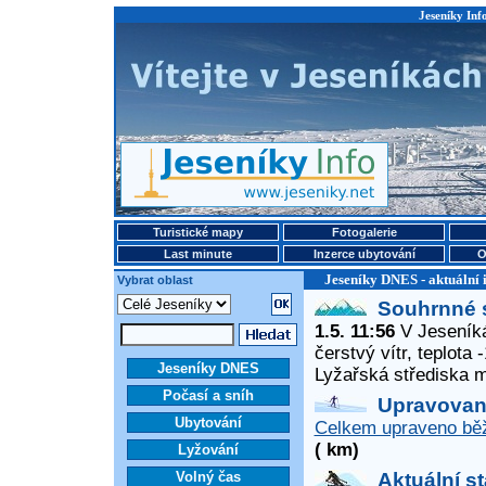
Jeseníky Info
Turistické mapy
Fotogalerie
Last minute
Inzerce ubytování
O
Jeseníky DNES - aktuální 
Vybrat oblast
Souhrnné 
1.5. 11:56
V Jeseníká
čerstvý vítr, teplota
Jeseníky DNES
Lyžařská střediska 
Počasí a sníh
Upravované
Ubytování
Celkem upraveno běž
( km)
Lyžování
Volný čas
Aktuální s