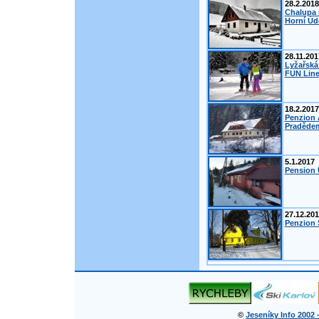
28.2.2018
Chalupa 
Horní Úd
28.11.201
Lyžařská
FUN Line
18.2.2017
Penzion 
Pradědem
5.1.2017
Pension 
27.12.20
Penzion Š
©
Jeseníky Info 2002 