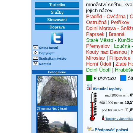
množství sněhu, kvali
Turistika
jejich název
Služby
Praděd - Ovčárna
|
Č
Stravování
Ostružná
|
Petříkov
Doprava
Dolní Morava - Sněž
Paprsek
|
Branná
Staré Město - Kunči
Přemyslov
|
Loučná 
Kniha hostů
Kouty nad Desnou
|
Copyright
Miroslav
|
Filipovice
Statistika návštěv
Horní Údolí
|
Zlaté H
Kontakt
Dolní Údolí
|
Hraběši
Fotogalerie
v provozu
čá
Aktuální teploty
0
nad 1000 m n.m.
10,5
600-1000 m n.m.
Zřícenina Nový hrad
11,8
pod 600 m n.m.
Teploty v Jeseníká
Předpověď počasí