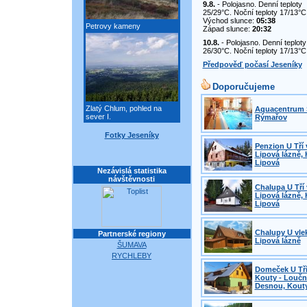
9.8.
- Polojasno. Denní teploty
25/29°C. Noční teploty 17/13°C
Východ slunce:
05:38
Petrovy kameny
Západ slunce:
20:32
10.8.
- Polojasno. Denní teploty
26/30°C. Noční teploty 17/13°C
Předpověď počasí Jeseníky
Doporučujeme
Zlatý Chlum, pohled na
Aquacentrum 
sever I.
Rýmařov
Fotky Jeseníky
Penzion U Tří 
Lipová lázně, 
Lipová
Nezávislá statistika
návštěvnosti
Chalupa U Tří 
Lipová lázně, 
Lipová
Chalupy U vle
Partnerské regiony
Lipová lázně
ŠUMAVA
RYCHLEBY
Domeček U Tří
Kouty - Loučn
Desnou, Kout