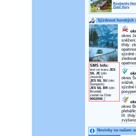
Roubenky Horn
Zlaté Hory
Sjízdnost horských s
okr
okres Je
sněžení,
třídy: 
opatrnos
sjízdné 
zledova
opatrnos
SMS Info:
text ve tvaru
JES
okr
SIL JE
(okr.
Jeseník)
okres Šu
JES SIL SU
(okr.
srážek, 
Šumperk)
sjízdné 
JES SIL BR
(okr.
posypem
Bruntál)
zaslat na číslo
9002006
?
okr
okres Br
přeháňky
III. tří
zvýšenou
Novinky na našem s