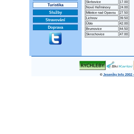
Skrbovice
17.00
Turistika
Nové Heřminovy
24.00
Služby
Milotice nad Opavou
27.50
Lichnov
39.50
Stravování
Úblo
42.00
Doprava
Brumovice
44.50
Skrochovice
47.00
©
Jeseníky Info 2002 