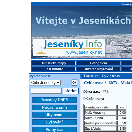
Jeseník
Turistické mapy
Fotogalerie
Last minute
Inzerce ubytování
O
Turistika - Cyklotrasy
Vybrat oblast
Cyklotrasa č. 6073 - Malá
Délka trasy:
47 km
Průběh trasy:
Jeseníky DNES
Počasí a sníh
orientační místo
km
Malá Morávka
0.00
Ubytování
Nová Rudná
2.00
Lyžování
Rudná pod Pradědem
6.50
Stará Voda
9.50
Volný čas