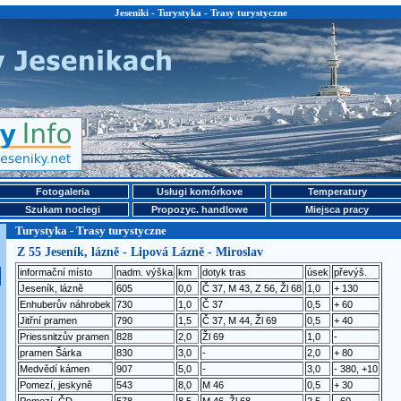
Jeseniki - Turystyka - Trasy turystyczne
Fotogaleria
Usługi komórkove
Temperatury
Szukam noclegi
Propozyc. handlowe
Miejsca pracy
Turystyka - Trasy turystyczne
Z 55 Jeseník, lázně - Lipová Lázně - Miroslav
informační místo
nadm. výška
km
dotyk tras
úsek
převýš.
Jeseník, lázně
605
0,0
Č 37, M 43, Z 56, Žl 68
1,0
+ 130
Enhuberův náhrobek
730
1,0
Č 37
0,5
+ 60
Jitřní pramen
790
1,5
Č 37, M 44, Žl 69
0,5
+ 40
Priessnitzův pramen
828
2,0
Žl 69
1,0
-
pramen Šárka
830
3,0
-
2,0
+ 80
Medvědí kámen
907
5,0
-
3,0
- 380, +10
Pomezí, jeskyně
543
8,0
M 46
0,5
+ 30