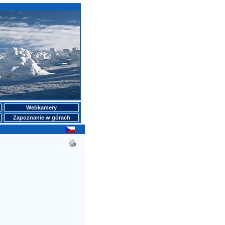
Webkamery
Zapoznanie w górach