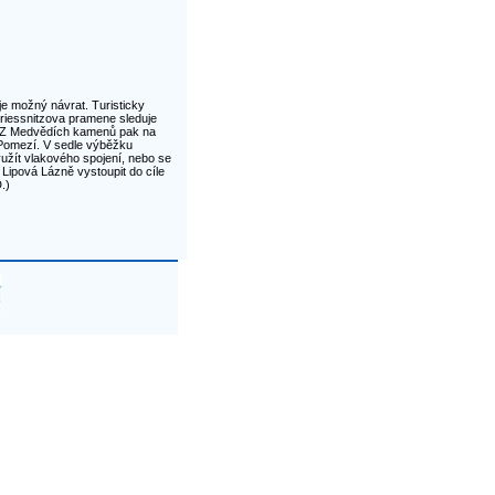
 je možný návrat. Turisticky
riessnitzova pramene sleduje
. Z Medvědích kamenů pak na
Pomezí. V sedle výběžku
yužít vlakového spojení, nebo se
 Lipová Lázně vystoupit do cíle
.)