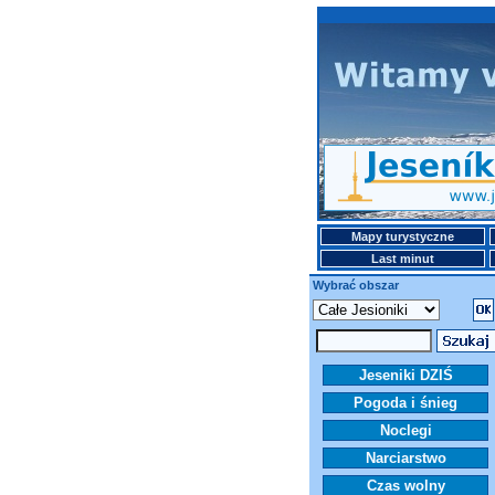
Mapy turystyczne
Last minut
Wybrać obszar
Jeseniki DZIŚ
Pogoda i śnieg
Noclegi
Narciarstwo
Czas wolny