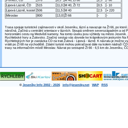
Pomezí, ČD
578
8,5
M 46, Žl 68
2,5
- 60
Lipová Lázně, ČD
515
11,0
M 40, Žl 72
0,5
- 10
Lipová Lázně, kostel
506
11,5
M 40
2,5
+ 220
Miroslav
800
13,0
Žl 66
-
-
Trasa spojuje turistické zajímavosti v okolí Jeseníku, lázní a navazuje na Žl 66, po které
náročná. Začíná u centrální orientace v lázních. Stoupá směrem severozápadním a od P
horizontální cestu na Medvědí kameny. Na tomto úseku jsou výhledy na město Jeseník
Rychlebské hory a Žulovsko. Značný sestup vás dovede ke krápnikovým jeskyním Na 
Rychlebských hor je zastávka ČD na trati Žulová - Lipová - lázně. K návratu je možno v
vrátit po Žl 68 na východiště. Zdatní turisté mohou pokračovat dále na kolem nádraží ČD
trasy na informačním místě Miroslav. Návrat po sestupné Žl 66 - 6,5 km do Jeseníku, ČD
©
Jeseníky Info 2002 - 2026
info@jeseniky.net
WAP
RSS