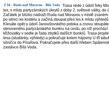
Z 94 - Ruda nad Moravou - Bílá Voda
Trasa vede z údolí řeky Mo
les, s místy partyzánských úkrytů z doby 2. světové války, do ú
Začátek je blízko nádraží Ruda nad Moravou v místě zvaném
po silnici ke kostelu a začíná stoupat přes les k místu výhle
Klesáte opět o údolí Janoušovského potoka a znovu stoupát
obnoveného partyzánského bunkru na cestu, po níž prochází Č
křižovatky v sedle je řada zbytků dalších bunkrů. Trasa projd
lesa (studánky, výhledy) a pokračuje kolem hájovny U tří tab
silničce do Písařova. Pokračujete přes další hřeben Spálenisk
zastávce Bílá Voda.