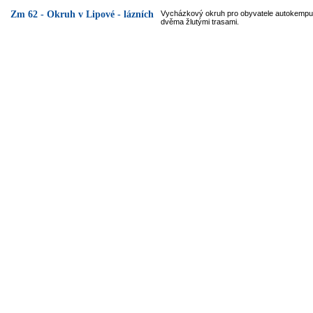
Zm 62 - Okruh v Lipové - lázních
Vycházkový okruh pro obyvatele autokempu
dvěma žlutými trasami.