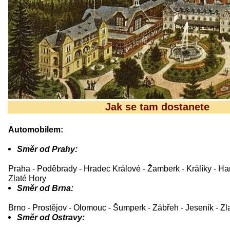
Jak se tam dostanete
Automobilem:
Směr od Prahy:
Praha - Poděbrady - Hradec Králové - Žamberk - Králíky - Ha
Zlaté Hory
Směr od Brna:
Brno - Prostějov - Olomouc - Šumperk - Zábřeh - Jeseník - Zl
Směr od Ostravy: