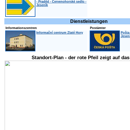
- Praděd - Červenohorské sedlo -
Jeseník
Dienstleistungen
Informationszentren
Postämter
Informační centrum Zlaté Hory
Pošta 
Jesen
Standort-Plan - der rote Pfeil zeigt auf da