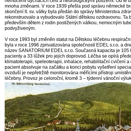
nemocemi dýchacích cest a neurologickými potížemi. Od té d
mnoha změnami. V roce 1939 přešla pod správu německé br
skončení II. sv. války byla předán do správy Ministerstva zdravo
rekonstruovalo a vybudovalo Státní dětskou ozdravovnu. Ta 
především dětem z rodin postižených válkou, nemocným tub
podvyživeným.
V roce 1993 byl změněn statut na Dětskou léčebnu respiračn
byla v roce 1996 zprivatizována společností EDEL s.r.o. a dne
název SANATORIUM EDEL s.r.o. Současná kapacita je 105 l
pacienty a 33 lůžek pro jejich doprovod. Léčba se opírá před
klimatoterapii, speleoterapii, inhalace, rehabilitační cvičení 
pacient absolvuje na začátku a konci pobytu vyšetření specia
ovzduší je nepřetržitě monitorována měřícími přístroji umístě
léčebny. Provoz je celoroční, kromě 3 – týdenní vánoční výluk