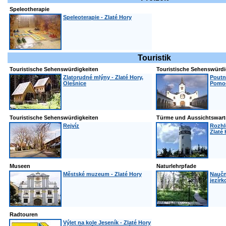
Speleotherapie
Speleoterapie - Zlaté Hory
Touristik
Touristische Sehenswürdigkeiten
Touristische Sehenswürdi
Zlatorudné mlýny - Zlaté Hory,
Poutn
Olešnice
Pomoc
Touristische Sehenswürdigkeiten
Türme und Aussichtswart
Rejvíz
Rozhl
Zlaté
Museen
Naturlehrpfade
Městské muzeum - Zlaté Hory
Naučn
jezírk
Radtouren
Výlet na kole Jeseník - Zlaté Hory