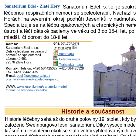
Sanatorium Edel - Zlaté Hory
Sanatorium Edel, s.r.o. je souk
léčebnou respiračních nemocí se speleoterapií. Nachází s
Horách, na severním okraji podhůří Jeseníků, v nadmořs
Specializuje se na léčbu opakovaných a chronických nem
ústrojí a léčí dětské pacienty ve věku od 3 do 15-ti let, po
mladší, či dorost do 18-ti let.
Adresa
:
GPS
: 50°15'07.69"N
Sanatorium Edel, s.r.o.
17°23'27.09"E
Dětská léčebna respiračních
Automapa
nemocí se speleoterapií
Lázeňská 491
Letecká mapa
79376 Zlaté Hory
Turistická mapa
Kontakt
: Telefon: +420 584425327, +420 584425328
Fax: +420 584425135
E-mail:
edel@speleoterapie.cz
prijimaci.kancelar@speleoterapie.cz
WWW:
www.jeseniky.net/sanatorium-edel
Odkaz na webovou stránku
Historie a současnost
Historie léčebny sahá až do druhé poloviny 19. století, kdy 
založeno Sweinburgovo lesní sanatorium. Díky vysoce mode
krásnému lesnatému okolí se stalo velmi vyhledávaným hlav