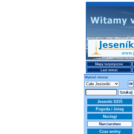
Mapy turystyczne
Last minut
Wybrać obszar
Jeseniki DZIŚ
Pogoda i śnieg
Noclegi
Narciarstwo
Czas wolny