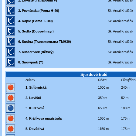
2. Loviště (Tatrapoma P)
Ski Areál Kraličák
3. Pevnůstka (Poma H-40)
Ski Areál Kraličák
4. Kaple (Poma T-100)
Ski Areál Kraličák
5. Sedlo (Doppelmayr)
Ski Areál Kraličák
6. Sušina (Transmontana TMH30)
Ski Areál Kraličák
7. Kinder vlek (dětský)
Ski Areál Kraličák
8. Snowpark (?)
Ski Areál Kraličák
Sjezdové tratě
Název
Délka
Převýšen
1. Stříbrnická
1000 m
240 m
2. Loviště
350 m
52 m
3. Kurzovní
650 m
100 m
4. Králíkova magistrála
1050 m
175 m
5. Dovádivá
1150 m
175 m