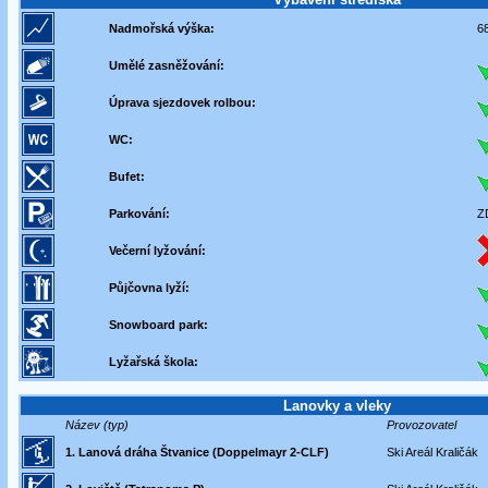
Nadmořská výška:
6
Umělé zasněžování:
Úprava sjezdovek rolbou:
WC:
Bufet:
Parkování:
Z
Večerní lyžování:
Půjčovna lyží:
Snowboard park:
Lyžařská škola:
Lanovky a vleky
Název (typ)
Provozovatel
1. Lanová dráha Štvanice (Doppelmayr 2-CLF)
Ski Areál Kraličák