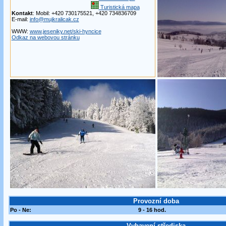
Turistická mapa
Kontakt
: Mobil: +420 730175521, +420 734836709
E-mail:
info@mujkralicak.cz
WWW:
www.jeseniky.net/ski-hyncice
Odkaz na webovou stránku
Provozní doba
Po - Ne:
9 - 16 hod.
Vybavení střediska