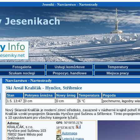
Jeseniki - Narciarstwo - Nartostrady
Fotogaleria
Usługi komórkove
Temperatury
Szukam noclegi
Propozyc. handlowe
Miejsca pracy
Narciarstwo - Nartostrady
Ski Areál Kraličák - Hynčice, Stříbrnice
Stan
Pokrywa śnieżna
Nowy śnieg
Temperatura
Pogoda
1.5. 13:47
0 cm
0 cm
6 °C
pochmurno, łagodny wia
Nový Skiareál Kraličák je moderní zimní středisko, zasazené v nádherné krajině pohoří K
Kraličák vznikl propojením Skiareálu Hynčice pod Sušinou a Stříbrnice. Tímto propojením
s 10 sjezdovkami pro všechny kategorie lyžařů.
Adresa
:
GPS
: 50°09'55.21"N
KRALIČÁK, s.r.o.
16°53'36.91"E
Hynčice pod Sušinou 103
Automapa
78832 Staré Město pod
Sněžníkem
Letecká mapa