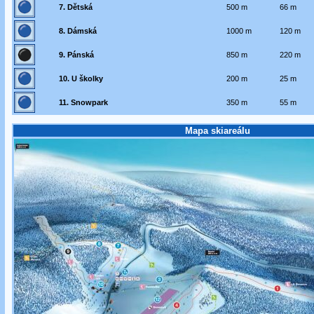
7. Dětská
500 m
66 m
8. Dámská
1000 m
120 m
9. Pánská
850 m
220 m
10. U školky
200 m
25 m
11. Snowpark
350 m
55 m
Mapa skiareálu