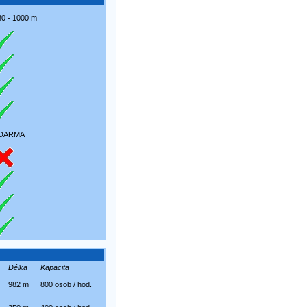
80 - 1000 m
DARMA
Délka
Kapacita
982 m
800 osob / hod.