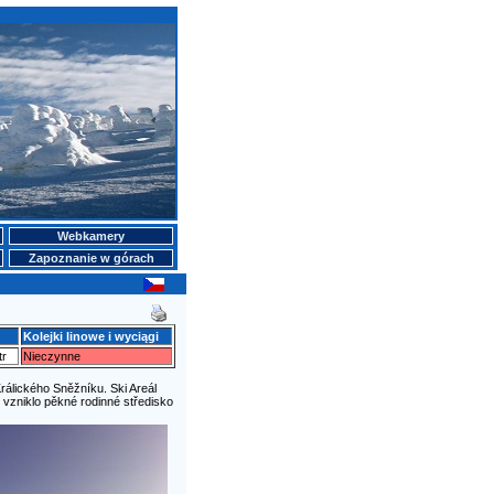
Webkamery
Zapoznanie w górach
Kolejki linowe i wyciągi
tr
Nieczynne
rálického Sněžníku. Ski Areál
 vzniklo pěkné rodinné středisko