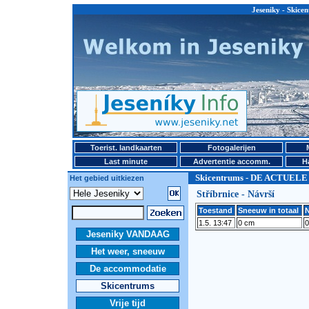
Jeseniky - Ski
Toerist. landkaarten
Fotogalerijen
Last minute
Advertentie accomm.
H
Skicentrums - DE ACTUEL
Het gebied uitkiezen
Stříbrnice - Návrší
Toestand
Sneeuw in totaal
N
1.5. 13:47
0 cm
0
Jeseniky VANDAAG
Het weer, sneeuw
De accommodatie
Skicentrums
Vrije tijd