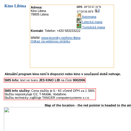
Kino Libina
Adresa
:
GPS
: 49°52'47.31"N
Kino Libina
17°04'39.99"E
78805 Libina
Automapa
Letecká mapa
Turistická mapa
Kontakt
: Telefon: +420 583233222
WWW:
www.jeseniky.net/kino-libina
Odkaz na webovou stránku
Aktuální program kina není k dispozici nebo kino v současné době nehraje.
SMS Info:
text ve tvaru
JES KINO LIB
na číslo
9002006
SMS Info služby:
Cena služby je 6.- Kč včetně DPH za 1 SMS.
Službu neposkytuje O2, T-Mobile, Vodafone.
Službu technicky zajišťuje TANGER computersystems s.r.o.
Map of the location - the red pointer is headed to the ai