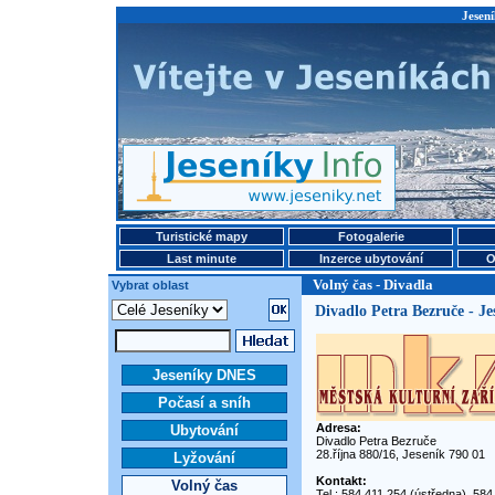
Jesení
Turistické mapy
Fotogalerie
Last minute
Inzerce ubytování
O
Volný čas - Divadla
Vybrat oblast
Divadlo Petra Bezruče - Je
Jeseníky DNES
Počasí a sníh
Adresa:
Ubytování
Divadlo Petra Bezruče
28.října 880/16, Jeseník 790 01
Lyžování
Kontakt:
Volný čas
Tel.: 584 411 254 (ústředna), 584 