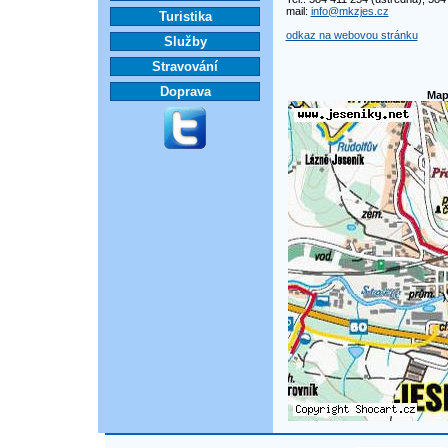
mail:
info@mkzjes.cz
Turistika
odkaz na webovou stránku
Služby
Stravování
Doprava
Map