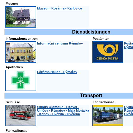
Museen
Muzeum Kosárna - Karlovice
Dienstleistungen
Informationszentren
Postämter
Informační centrum Rýmařov
Pošta
Rýma
Apotheken
Lékárna Helios - Rýmařov
Transport
Skibusse
Fahrradbusse
Skibus Olomouc - Litovel -
Cyklo
Uničov - Rýmařov - Malá Morávka
Rýmař
- Karlov - Hvězda - Ovčárna
Ovčá
Fahrradbusse