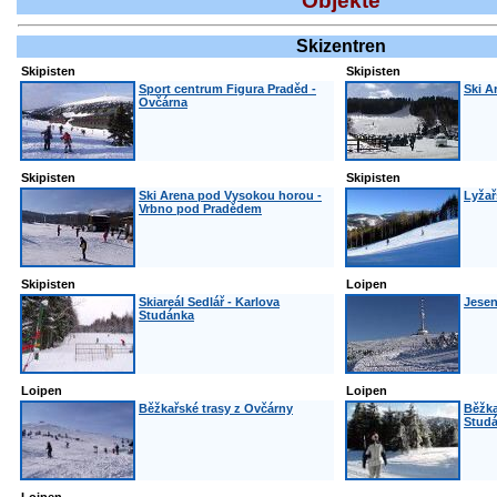
Objekte
Skizentren
Skipisten
Skipisten
Sport centrum Figura Praděd -
Ski A
Ovčárna
Skipisten
Skipisten
Ski Arena pod Vysokou horou -
Lyžař
Vrbno pod Pradědem
Skipisten
Loipen
Skiareál Sedlář - Karlova
Jesen
Studánka
Loipen
Loipen
Běžkařské trasy z Ovčárny
Běžka
Stud