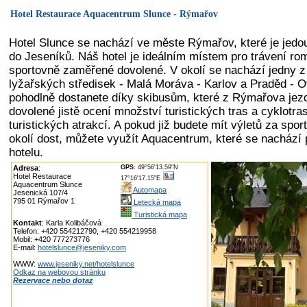
Hotel Restaurace Aquacentrum Slunce - Rýmařov
Hotel Slunce se nachází ve měste Rýmařov, které je jedo
do Jeseníků. Náš hotel je ideálním místem pro trávení rom
sportovně zaměřené dovolené. V okolí se nachází jedny 
lyžařských středisek - Malá Moráva - Karlov a Praděd - 
pohodlně dostanete díky skibusům, které z Rýmařova jezdí
dovolené jistě ocení množství turistických tras a cyklotra
turistických atrakcí. A pokud již budete mít výletů za spo
okolí dost, můžete využít Aquacentrum, které se nachází
hotelu.
Adresa
:
GPS
: 49°56'13.59"N
Hotel Restaurace
17°16'17.15"E
Aquacentrum Slunce
Automapa
Jesenická 107/4
795 01 Rýmařov 1
Letecká mapa
Turistická mapa
Kontakt
: Karla Kolibáčová
Telefon: +420 554212790, +420 554219958
Mobil: +420 777273776
E-mail:
hotelslunce@jeseniky.com
WWW:
www.jeseniky.net/hotelslunce
Odkaz na webovou stránku
Rezervace nebo dotaz