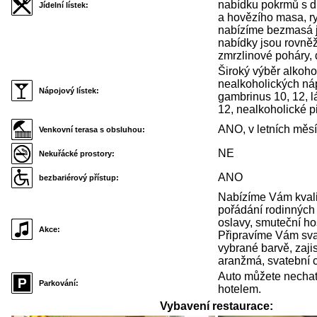
nabídku pokrmů s d
Jídelní lístek:
a hovězího masa, ry
nabízíme bezmasá j
nabídky jsou rovněž
zmrzlinové poháry, 
Široký výběr alkoho
nealkoholických ná
Nápojový lístek:
gambrinus 10, 12, 
12, nealkoholické p
ANO, v letních měsí
Venkovní terasa s obsluhou:
NE
Nekuřácké prostory:
ANO
bezbariérový přístup:
Nabízíme Vám kvalit
pořádání rodinných 
oslavy, smuteční ho
Akce:
Připravíme Vám sva
vybrané barvě, zaji
aranžmá, svatební c
Auto můžete nechat 
Parkování:
hotelem.
Vybavení restaurace: