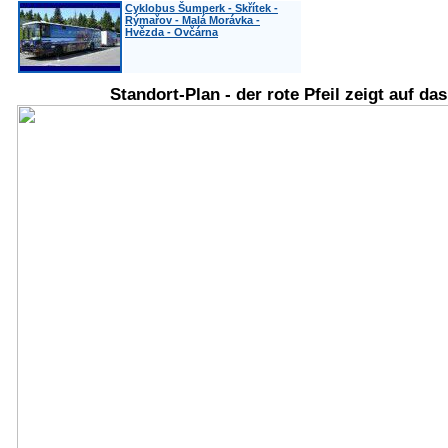
Cyklobus Šumperk - Skřítek -
Rýmařov - Malá Morávka -
Hvězda - Ovčárna
Standort-Plan - der rote Pfeil zeigt auf da