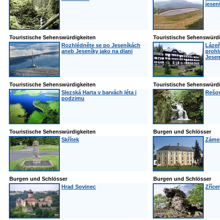
jesen
Touristische Sehenswürdigkeiten
Touristische Sehenswürd
Rozhlédněte se po Jeseníkách
Lázeň
aneb Jeseníky jako na dlani
prohl
Jesen
Touristische Sehenswürdigkeiten
Touristische Sehenswürd
Slezská Harta v barvách léta i
Rešo
podzimu
Touristische Sehenswürdigkeiten
Burgen und Schlösser
Skřítek
Zámek
Burgen und Schlösser
Burgen und Schlösser
Hrad Sovinec
Zříce