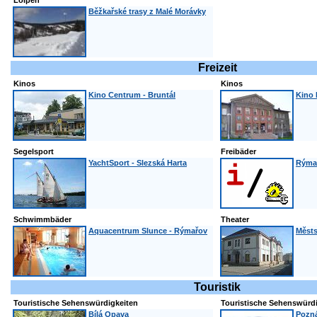
Loipen
Běžkařské trasy z Malé Morávky
Freizeit
Kinos
Kinos
Kino Centrum - Bruntál
Kino
Segelsport
Freibäder
YachtSport - Slezská Harta
Rýma
Schwimmbäder
Theater
Aquacentrum Slunce - Rýmařov
Městs
Touristik
Touristische Sehenswürdigkeiten
Touristische Sehenswürd
Bílá Opava
Pozná