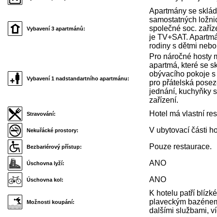
Apartmány se sklád
samostatných ložnic
společné soc. zaříz
Vybavení 3 apartmánů:
je TV+SAT. Apartmá
rodiny s dětmi nebo
Pro náročné hosty
apartmá, které se sk
obývacího pokoje s
Vybavení 1 nadstandartního apartmánu:
pro přátelská pose
jednání, kuchyňky s 
zařízení.
Hotel má vlastní res
Stravování:
V ubytovací části ho
Nekuřácké prostory:
Pouze restaurace.
Bezbariérový přístup:
ANO
Úschovna lyží:
ANO
Úschovna kol:
K hotelu patří blíz
plaveckým bazénem
Možnosti koupání:
dalšími službami, v