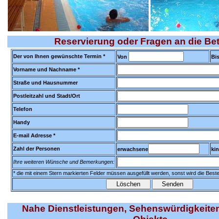
Reservierung oder Fragen an die Bet
Der von Ihnen gewünschte Termin *
Von
Bi
Vorname und Nachname *
Straße und Hausnummer
Postleitzahl und Stadt/Ort
Telefon
Handy
E-mail Adresse *
Zahl der Personen
erwachsene
ki
Ihre weiteren Wünsche und Bemerkungen:
* die mit einem Stern markierten Felder müssen ausgefüllt werden, sonst wird die Bestel
Nahe Dienstleistungen, Sehenswürdigkeite