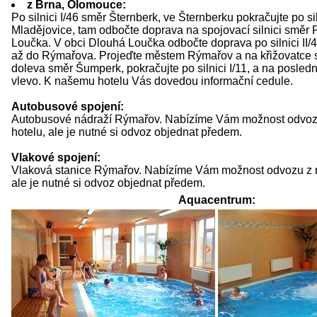
z Brna, Olomouce:
Po silnici I/46 směr Šternberk, ve Šternberku pokračujte po sil
Mladějovice, tam odbočte doprava na spojovací silnici směr
Loučka. V obci Dlouhá Loučka odbočte doprava po silnici II/4
až do Rýmařova. Projeďte městem Rýmařov a na křižovatce se
doleva směr Šumperk, pokračujte po silnici I/11, a na posled
vlevo. K našemu hotelu Vás dovedou informační cedule.
Autobusové spojení:
Autobusové nádraží Rýmařov. Nabízíme Vám možnost odvozu
hotelu, ale je nutné si odvoz objednat předem.
Vlakové spojení:
Vlaková stanice Rýmařov. Nabízíme Vám možnost odvozu z n
ale je nutné si odvoz objednat předem.
Aquacentrum: