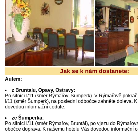
Jak se k nám dostanete:
Autem:
z Bruntalu, Opavy, Ostravy:
Po silnici I/11 (směr Rýmařov, Šumperk). V Rýmařově pokračuj
I/11 (směr Šumperk), na poslední odbočce zahněte doleva. 
dovedou informační cedule.
ze Šumperka:
Po silnici I/11 (směr Rýmařov, Bruntál), po vjezu do Rýmařova
obočce doprava. K našemu hotelu Vás dovedou informační c