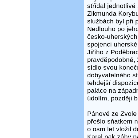
střídal jednotliv
Zikmunda Korybut
službách byl při 
Nedlouho po jeho 
česko-uherských
spojenci uherské
Jiřího z Poděbrad
pravděpodobné, ž
sídlo svou kone
dobyvatelného st
tehdejší dispozi
paláce na západn
údolím, později 
Pánové ze Zvole 
přešlo sňatkem na
o osm let vložil 
Karel pak záhy n