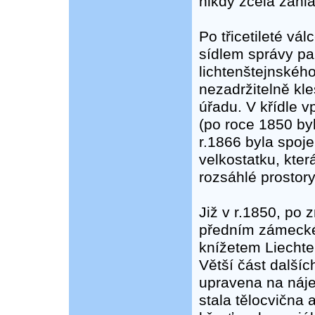
nikdy zcela zahl
Po třicetileté v
sídlem správy pan
lichtenštejnského
nezadržitelně kl
úřadu. V křídle v
(po roce 1850 by
r.1866 byla spoj
velkostatku, kter
rozsáhlé prostor
Již v r.1850, po
předním zámecké
knížetem Liechten
Větší část další
upravena na náje
stala tělocvična