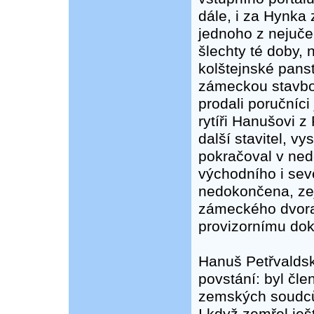
dále, i za Hynka 
jednoho z nejuče
šlechty té doby,
kolštejnské panst
zámeckou stavbou,
prodali poručníc
rytíři Hanušovi z
další stavitel, 
pokračoval v ne
východního i seve
nedokončena, zej
zámeckého dvora 
provizornímu dok
Hanuš Petřvaldsk
povstání: byl čl
zemských soudců 