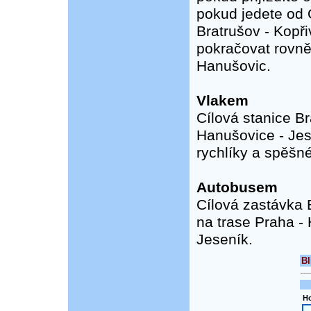
pokud jedete od O
Bratrušov - Kopř
pokračovat rovně 
Hanušovic.
Vlakem
Cílová stanice B
Hanušovice - Jes
rychlíky a spěšné
Autobusem
Cílová zastávka B
na trase Praha - 
Jeseník.
Bl
Ho