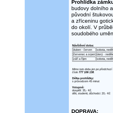
Prohlídka zámku
budovy dolního a
původní štukovo
a zříceninu goti
do okolí. V průb
soudobého umění 
Návštěvní doba:
duben - červen
sobota, neděl
červenec a srpen
úterý - neděl
září a říjen
sobota, neděl
Mimo tuto dobu jen po předchozí 
čísle
777 106 138
.
Délka prohlídky:
s průvodcem 45 minut
Vstupné:
dospělí: 35,- Kč
děti, studenti, důchodci: 20,- Kč
DOPRAVA: