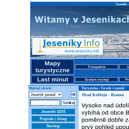
Jeseniki 
Mapy
Fotogaleria
U
turystyczne
Last minut
Szukam noclegi
Pr
Turystyka - Grody i zamki
Wybrać obszar
Hrad Kolštejn - Branná
Vysoko nad údolí
vybíhá od obce Br
Jeseniki DZIŚ
poměrně dobře z
Pogoda i śnieg
prvý pohled upou
Noclegi