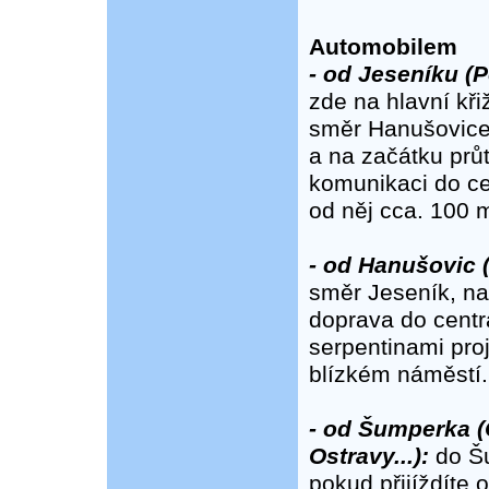
Automobilem
- od Jeseníku (Po
zde na hlavní kři
směr Hanušovice
a na začátku prů
komunikaci do ce
od něj cca. 100 
- od Hanušovic (
směr Jeseník, na
doprava do centr
serpentinami pro
blízkém náměstí.
- od Šumperka (
Ostravy...):
do Šu
pokud přijíždíte 