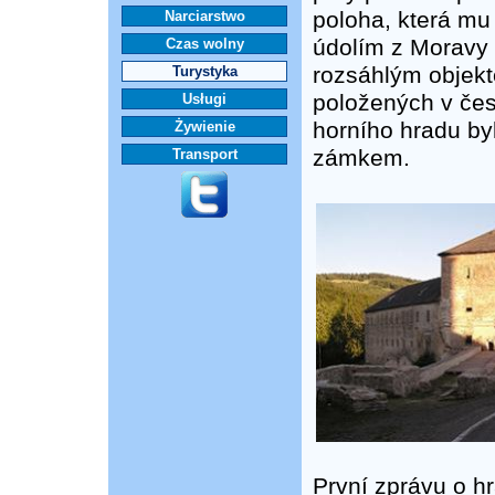
poloha, která mu
Narciarstwo
údolím z Moravy 
Czas wolny
rozsáhlým objek
Turystyka
položených v čes
Usługi
horního hradu by
Żywienie
zámkem.
Transport
První zprávu o hr