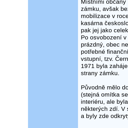
Místními občany 
zámku, avšak bez
mobilizace v ro
kasárna českosl
pak jej jako cele
Po osvobození v 
prázdný, obec ne
potřebné finančn
vstupní, tzv. Čer
1971 byla zaháje
strany zámku.
Původně mělo doj
(stejná omítka se
interiéru, ale by
některých zdí. V
a byly zde odkryt