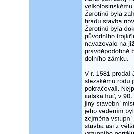
velkolosinskému 
Žerotínů byla za
hradu stavba nov
Žerotínů byla do
původního trojkř
navazovalo na ji
pravděpodobně by
dolního zámku.
V r. 1581 prodal
slezskému rodu p
pokračovali. Nej
italská huť, v 90
jiný stavební mi
jeho vedením by
zejména vstupní v
stavba asi z větš
vstupního portálu