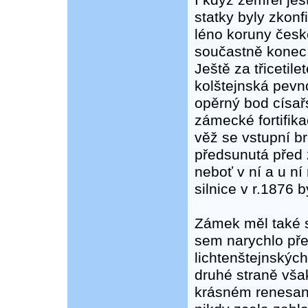
I když zemřel je
statky byly zkonf
léno koruny české
součastně konec 
Ještě za třicetile
kolštejnská pevn
opěrný bod císař
zámecké fortifik
věž se vstupní b
předsunutá před 
neboť v ní a u ní
silnice v r.1876 b
Zámek měl také s
sem narychlo pře
lichtenštejnskýc
druhé straně vša
krásném renesanč