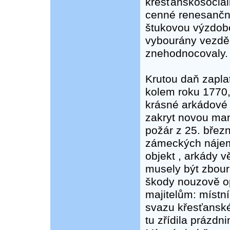
křesťanskosociál
cenné renesanční
štukovou výzdobo
vybourány vezděné
znehodnocovaly.
Krutou daň zaplat
kolem roku 1770,
krásné arkádové 
zakryt novou man
požár z 25. břez
zámeckých nájem
objekt , arkády 
musely být zbour
škody nouzově op
majitelům: míst
svazu křesťanské
tu zřídila prázd