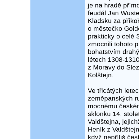
je na hradě přím
feudál Jan Wust
Kladsku za příkoř
o městečko Golde
prakticky o celé
zmocnili tohoto 
bohatstvím drah
létech 1308-1310
z Moravy do Sle
Kolštejn.
Ve třicátých letec
zeměpanských ruk
mocnému českému
sklonku 14. stole
Valdštejna, jejic
Heník z Valdštejn
když nepříliš čes