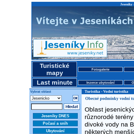
Jeseníky 
Turistické
Fotogalerie
mapy
Last minute
Inzerce ubytování
O
Turistika - Vodní turistika
Vybrat oblast
Obecné podmínky vodní tu
Oblast jesenický
různorodé terény 
Jeseníky DNES
divoké vody na B
Počasí a sníh
některých menšíc
Ubytování