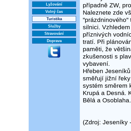
případně ZW, pro
Lyžování
Naleznete zde vš
Volný čas
"prázdninového" 
Turistika
silnici. Vzhlede
Služby
příznivých vodní
Stravování
tratí. Při plánov
Doprava
paměti, že větši
zkušenosti s pla
vybavení.
Hřeben Jeseníků
směřují jižní ře
systém směrem k j
Krupá a Desná. K
Bělá a Osoblaha.
(Zdroj: Jeseníky