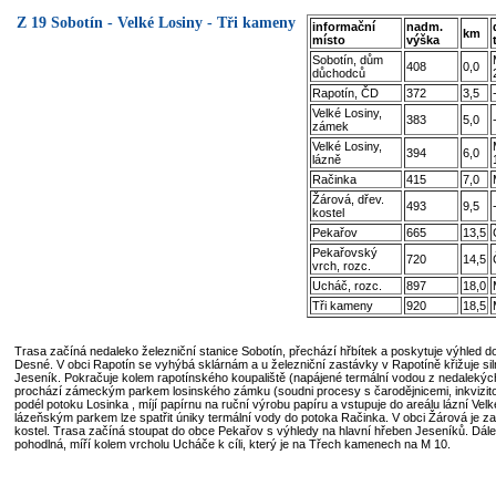
Z 19 Sobotín - Velké Losiny - Tři kameny
informační
nadm.
km
místo
výška
Sobotín, dům
408
0,0
důchodců
Rapotín, ČD
372
3,5
Velké Losiny,
383
5,0
zámek
Velké Losiny,
394
6,0
lázně
Račinka
415
7,0
Žárová, dřev.
493
9,5
kostel
Pekařov
665
13,5
Pekařovský
720
14,5
vrch, rozc.
Ucháč, rozc.
897
18,0
Tři kameny
920
18,5
Trasa začíná nedaleko železniční stanice Sobotín, přechází hřbítek a poskytuje výhled do
Desné. V obci Rapotín se vyhýbá sklárnám a u železniční zastávky v Rapotíně křižuje sil
Jeseník. Pokračuje kolem rapotínského koupaliště (napájené termální vodou z nedalekých
prochází zámeckým parkem losinského zámku (soudni procesy s čarodějnicemi, inkvizito
podél potoku Losinka , míjí papírnu na ruční výrobu papíru a vstupuje do areálu lázní Velk
lázeňským parkem lze spatřit úniky termální vody do potoka Račinka. V obci Žárová je z
kostel. Trasa začíná stoupat do obce Pekařov s výhledy na hlavní hřeben Jeseníků. Dále j
pohodlná, míří kolem vrcholu Ucháče k cíli, který je na Třech kamenech na M 10.