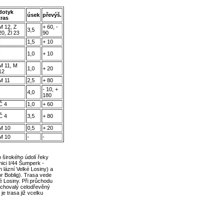
dotyk
úsek
převýš.
tras
M 12, Z
+ 60, -
3,5
20, Žl 23
90
-
1,5
+ 10
-
1,0
+ 10
M 11, M
1,0
+ 20
12
M 11
2,5
+ 80
- 10, +
-
4,0
180
Č 4
1,0
+ 60
Č 4
3,5
+ 80
M 10
0,5
+ 20
M 10
-
-
 širokého údolí řeky
nici I/44 Šumperk -
 lázní Velké Losiny) a
r Boblig). Trasa vede
é Losiny. Při průchodu
achovalý celodřevěný
e trasa již vcelku