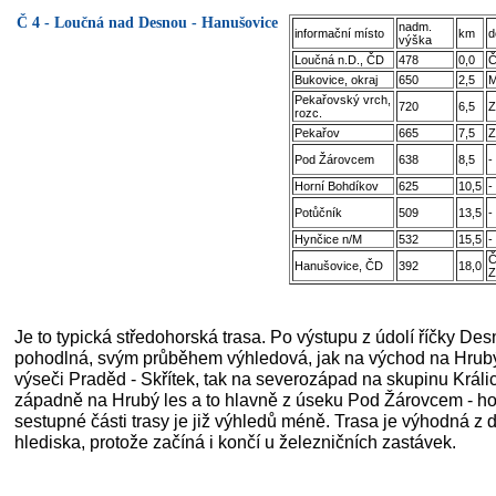
Č 4 - Loučná nad Desnou - Hanušovice
nadm.
informační místo
km
d
výška
Loučná n.D., ČD
478
0,0
Č
Bukovice, okraj
650
2,5
M
Pekařovský vrch,
720
6,5
Z
rozc.
Pekařov
665
7,5
Z
Pod Žárovcem
638
8,5
-
Horní Bohdíkov
625
10,5
-
Potůčník
509
13,5
-
Hynčice n/M
532
15,5
-
Č
Hanušovice, ČD
392
18,0
Z
Je to typická středohorská trasa. Po výstupu z údolí říčky Desn
pohodlná, svým průběhem výhledová, jak na východ na Hrub
výseči Praděd - Skřítek, tak na severozápad na skupinu Král
západně na Hrubý les a to hlavně z úseku Pod Žárovcem - ho
sestupné části trasy je již výhledů méně. Trasa je výhodná z
hlediska, protože začíná i končí u železničních zastávek.