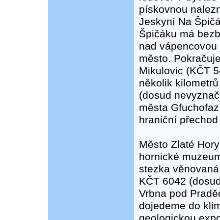
pískovnou nalezn
Jeskyní Na Špičá
Špičáku má bezba
nad vápencovou j
město. Pokračuje
Mikulovic (KČT 54
několik kilometr
(dosud nevyznač
města Gfuchofaz
hraniční přechod
Město Zlaté Hory 
hornické muzeum 
stezka věnovaná 
KČT 6042 (dosud
Vrbna pod Pradě
dojedeme do klim
geologickou expo