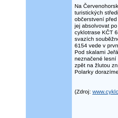
Na Červenohorsk
turistických stře
občerstvení pře
jej absolvovat po
cyklotrase KČT 6
svazích souběžně
6154 vede v prvn
Pod skalami Jeřá
neznačené lesní 
zpět na žlutou z
Polarky dorazíme 
(Zdroj:
www.cyklo