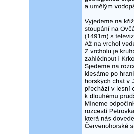
a umělým vodop
Vyjedeme na kři
stoupání na Ovčá
(1491m) s televiz
Až na vrchol vede
Z vrcholu je kru
zahlédnout i Krk
Sjedeme na rozc
klesáme po hrani
horských chat v 
přechází v lesní 
k dlouhému prudš
Mineme odpočink
rozcestí Petrovk
která nás dovede
Červenohorské s