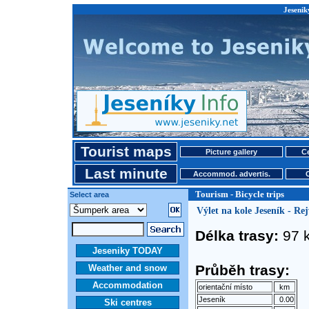
Jeseniky
Tourist maps
Picture gallery
Ce
Last minute
Accommod. advertis.
Tourism - Bicycle trips
Select area
Výlet na kole Jeseník - Rej
Délka trasy:
97 
Jeseniky TODAY
Průběh trasy:
Weather and snow
Accommodation
orientační místo
km
Jeseník
0.00
Ski centres