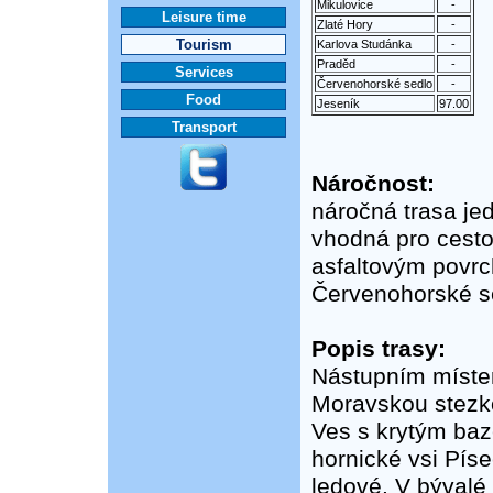
Mikulovice
-
Leisure time
Zlaté Hory
-
Tourism
Karlova Studánka
-
Praděd
-
Services
Červenohorské sedlo
-
Food
Jeseník
97.00
Transport
Náročnost:
náročná trasa je
vhodná pro cestov
asfaltovým povrc
Červenohorské se
Popis trasy:
Nástupním místem
Moravskou stezk
Ves s krytým ba
hornické vsi Pís
ledové. V bývalé