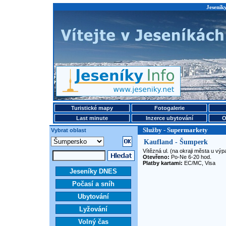
Jeseník
Turistické mapy
Fotogalerie
Last minute
Inzerce ubytování
O
Služby - Supermarkety
Vybrat oblast
Kaufland - Šumperk
Vítězná ul. (na okraji města u v
Otevřeno:
Po-Ne 6-20 hod.
Platby kartami:
EC/MC, Visa
Jeseníky DNES
Počasí a sníh
Ubytování
Lyžování
Volný čas