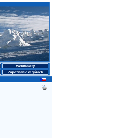
Webkamery
Zapoznanie w górach