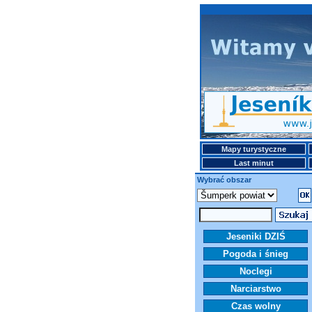
Mapy turystyczne
Last minut
Wybrać obszar
Jeseniki DZIŚ
Pogoda i śnieg
Noclegi
Narciarstwo
Czas wolny