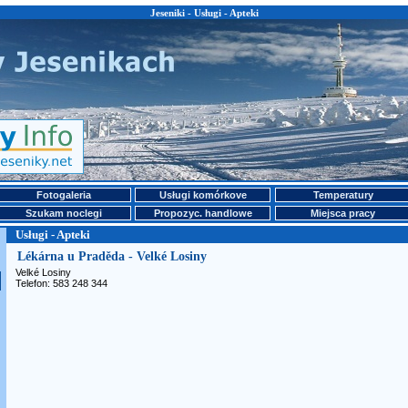
Jeseniki - Usługi - Apteki
Fotogaleria
Usługi komórkove
Temperatury
Szukam noclegi
Propozyc. handlowe
Miejsca pracy
Usługi - Apteki
Lékárna u Praděda - Velké Losiny
Velké Losiny
Telefon: 583 248 344