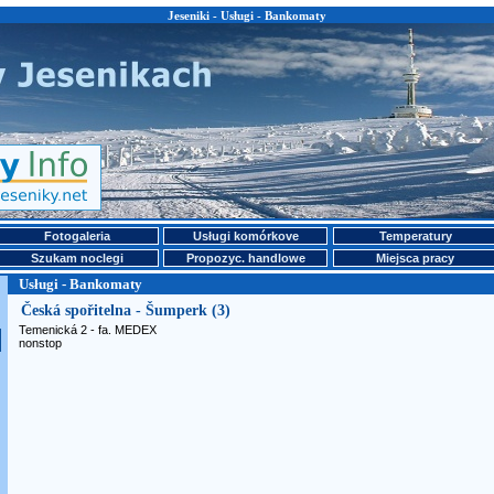
Jeseniki - Usługi - Bankomaty
Fotogaleria
Usługi komórkove
Temperatury
Szukam noclegi
Propozyc. handlowe
Miejsca pracy
Usługi - Bankomaty
Česká spořitelna - Šumperk (3)
Temenická 2 - fa. MEDEX
nonstop