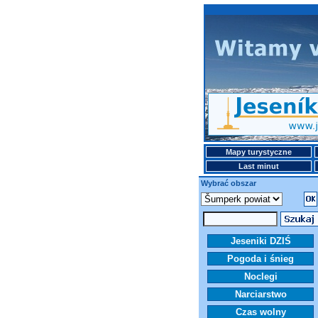
Mapy turystyczne
Last minut
Wybrać obszar
Jeseniki DZIŚ
Pogoda i śnieg
Noclegi
Narciarstwo
Czas wolny