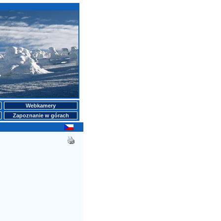
Webkamery
Zapoznanie w górach