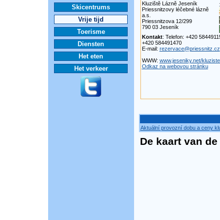
Kluziště Lázně Jeseník
Skicentrums
Priessnitzovy léčebné lázně
a.s.
Vrije tijd
Priessnitzova 12/299
790 03 Jeseník
Toerisme
Kontakt
: Telefon: +420 5844911
+420 584491470
Diensten
E-mail:
rezervace@priessnitz.cz
Het eten
WWW:
www.jeseniky.net/kluziste
Odkaz na webovou stránku
Het verkeer
Aktuální provozní dobu a ceny kl
De kaart van de p