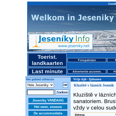
Jeseni
Toerist.
Fotogalerijen
landkaarten
Last minute
Advertentie accomm.
H
Vrije tijd - Ijsbanen
Het gebied uitkiezen
Kluziště v lázních Jeseník
Kluziště v lázníc
sanatoriem. Brusl
Jeseniky VANDAAG
vždy v celou sud
Het weer, sneeuw
De accommodatie
Adresa
: