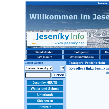
Jeseniky 
Wanderkarten
Fotogalerie
Ha
Last minute
Unterkunftanzeige
Transport - Pendelverkehr
Gebiet wählen
Kyvadlová linka Jeseník mě
Jí
Jeseniky HEUTE
Wetter und Schnee
Unterkunft
Skizentren
Freizeit