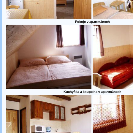
Pokoje v apartmánech
Kuchyňka a koupelna v apartmánech