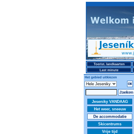
Toerist. landkaarten
Last minute
Het gebied uitkiezen
Jeseniky VANDAAG
Het weer, sneeuw
De accommodatie
Skicentrums
Vrije tijd