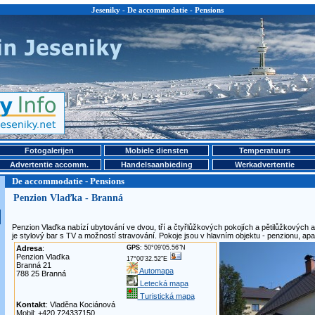
Jeseniky - De accommodatie - Pensions
Fotogalerijen
Mobiele diensten
Temperatuurs
Advertentie accomm.
Handelsaanbieding
Werkadvertentie
De accommodatie - Pensions
Penzion Vlaďka - Branná
Penzion Vlaďka nabízí ubytování ve dvou, tří a čtyřlůžkových pokojích a pětilůžkových
je stylový bar s TV a možností stravování. Pokoje jsou v hlavním objektu - penzionu, apa
Adresa
:
GPS
: 50°09'05.56"N
Penzion Vlaďka
17°00'32.52"E
Branná 21
Automapa
788 25 Branná
Letecká mapa
Turistická mapa
Kontakt
: Vladěna Kociánová
Mobil: +420 724337150