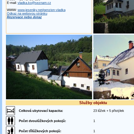
E-mail:
vladka.ko@seznam.cz
WWW:
www.jeseniky.net/penzion-vladka
Odkaz na webovou stránku
Rezervace nebo dotaz
Služby objektu
Celková ubytovací kapacita:
23 lůžek + 5 přistýlek
Počet dvoulůžkových pokojů:
1
Počet třílůžkových pokojů:
1