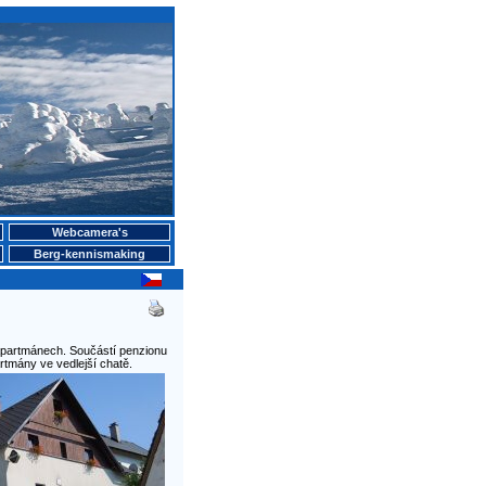
Webcamera's
Berg-kennismaking
 apartmánech. Součástí penzionu
rtmány ve vedlejší chatě.