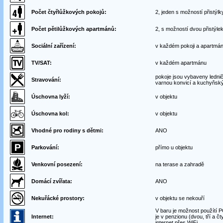
Počet čtyřlůžkových pokojů:
2, jeden s možností přistýlk
Počet pětilůžkových apartmánů:
2, s možností dvou přistýle
Sociální zařízení:
v každém pokoji a apartmá
TV/SAT:
v každém apartmánu
pokoje jsou vybaveny lednič
Stravování:
varnou konvicí a kuchyňs
Úschovna lyží:
v objektu
Úschovna kol:
v objektu
Vhodné pro rodiny s dětmi:
ANO
Parkování:
přímo u objektu
Venkovní posezení:
na terase a zahradě
Domácí zvířata:
ANO
Nekuřácké prostory:
v objektu se nekouří
V baru je možnost použítí PC
Internet:
je v penzionu (dvou, tří a č
internet přes WiFi.