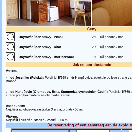
Ceny
Ubytování bez stravy - zima:
250.- Kč / osoba / noc.
Ubytování bez stravy - léto:
200.- Kč / osoba / noc.
Ubytování bez stravy - mezisezóna:
180.- Kč / osoba / noc.
Jak se tam dostanete
Autem:
od Jeseníku (Polska):
Po silnici II/369 směr Hanušovice, objekt je po levé straně z
Branné.
od Hanušovic (Olomouce, Brna, Šumperka, východních Čech):
Po silnici II/369
straně před křižovatkou na obchvatu Branné.
Autobusem:
Nejbližší autobusová zastávka
Branná,,průtah
- 50 m.
Vlakem:
Nejbližší železniční stanice
Branná
- 500 m.
De reservering of een aanvraag aan de exploit