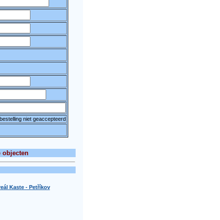
 bestelling niet geaccepteerd
 objecten
eál Kaste - Petříkov