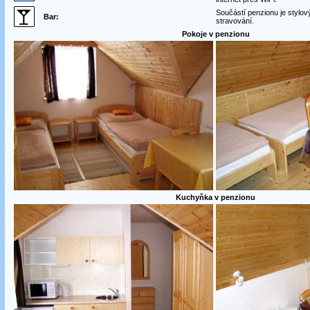
Součástí penzionu je stylov
Bar:
stravování.
Pokoje v penzionu
Kuchyňka v penzionu