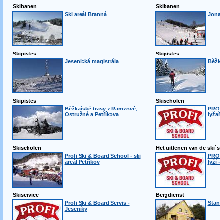
Skibanen
Skibanen
Ski areál Branná
Jona
Skipistes
Skipistes
Jesenická magistrála
Běžk
Skipistes
Skischolen
Běžkařské trasy z Ramzové,
PRO
Ostružné a Petříkova
lyža
Skischolen
Het uitlenen van de ski´s
Profi Ski & Board School - ski
PROF
areál Petříkov
lyží 
Skiservice
Bergdienst
Profi Ski & Board Servis -
Stan
Jeseníky