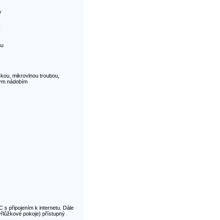
y
k
nu
kou, mikrovlnou troubou,
kým nádobím
 s připojením k internetu. Dále
tyřlůžkové pokoje) přístupný