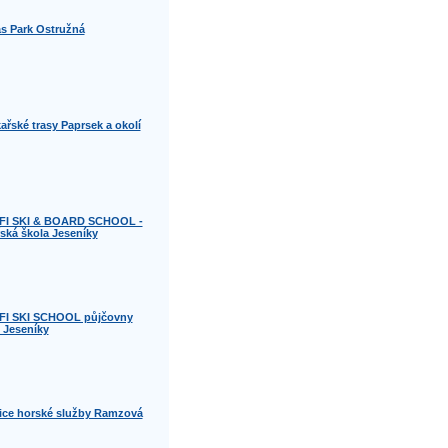
s Park Ostružná
ařské trasy Paprsek a okolí
FI SKI & BOARD SCHOOL -
řská škola Jeseníky
I SKI SCHOOL půjčovny
- Jeseníky
ice horské služby Ramzová