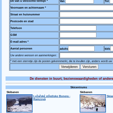
De van u verzochte termijn *
Van
Tot
Voornaam en achternaam *
Straat en huisnummer
Postcode en stad
Telefoon
GSM
E-mail adres *
Aantal personen
adults
kids
Uw andere wensen en aanmerkingen:
* met een sterretje zijn de posten gekennmerkt, die te invullen zijn, anders wordt uw
De diensten in buurt, bezienswaardigheden of andere
Skicentrums
Skibanen
Skibanen
Lyžařské středisko Bonera -
Skiar
Ramzová