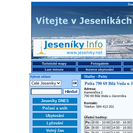
Jes
Turistické mapy
Fotogalerie
Last minute
Inzerce ubytování
O
Služby - Pošty
Vybrat oblast
Pošta 790 69 Bílá Voda u 
Adresa:
Kamenička 1
790 69 Bílá Voda u Javorníka
Jeseníky DNES
Kontakt:
Telefon: 584 413 201
Počasí a sníh
Ubytování
Úřední hodiny:
Po:
8:00 - 10:00
14:00 - 16:00
Lyžování
Út:
8:00 - 10:00
14:00 - 16:00
Volný čas