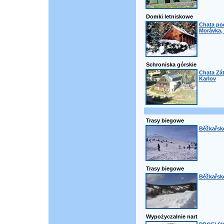
Domki letniskowe
Chata po
Morávka, 
Schroniska górskie
Chata Zát
Karlov
Trasy biegowe
Běžkařské
Trasy biegowe
Běžkařské
Wypożyczalnie nart