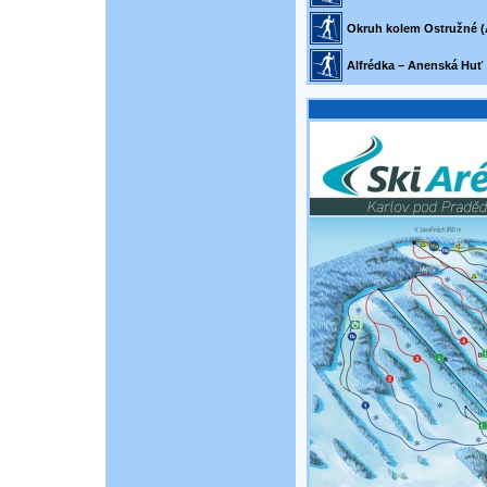
Okruh kolem Ostružné (
Alfrédka – Anenská Huť