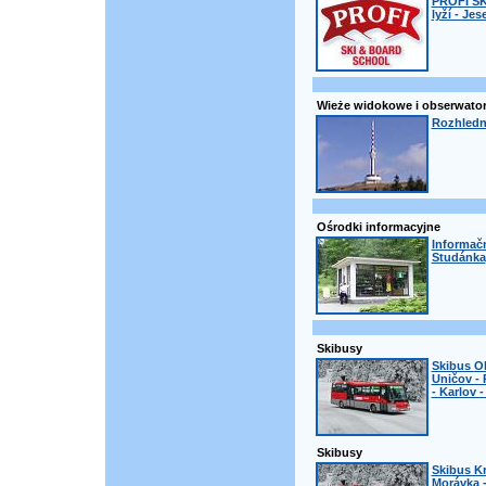
PROFI S
lyží - Jes
Wieże widokowe i obserwator
Rozhledn
Ośrodki informacyjne
Informač
Studánka
Skibusy
Skibus Ol
Uničov -
- Karlov 
Skibusy
Skibus Kr
Morávka -