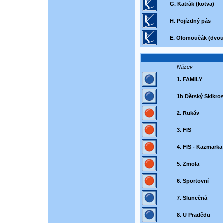
G. Katrák (kotva)
H. Pojízdný pás
E. Olomoučák (dvo
Název
1. FAMILY
1b Dětský Skikro
2. Rukáv
3. FIS
4. FIS - Kazmarka
5. Zmola
6. Sportovní
7. Slunečná
8. U Pradědu