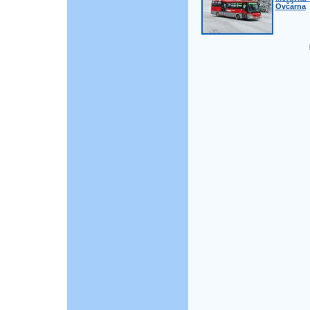
Ovčárna