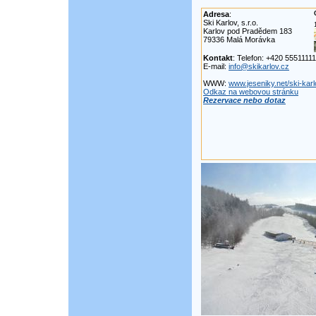
Adresa
:
Ski Karlov, s.r.o.
Karlov pod Pradědem 183
79336 Malá Morávka
Kontakt
: Telefon: +420 5551111
E-mail:
info@skikarlov.cz
WWW:
www.jeseniky.net/ski-kar
Odkaz na webovou stránku
Rezervace nebo dotaz