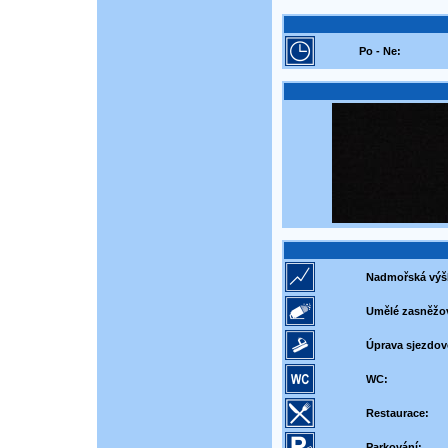
Po - Ne:
Nadmořská výš
Umělé zasněžo
Úprava sjezdov
WC:
Restaurace:
Parkování: