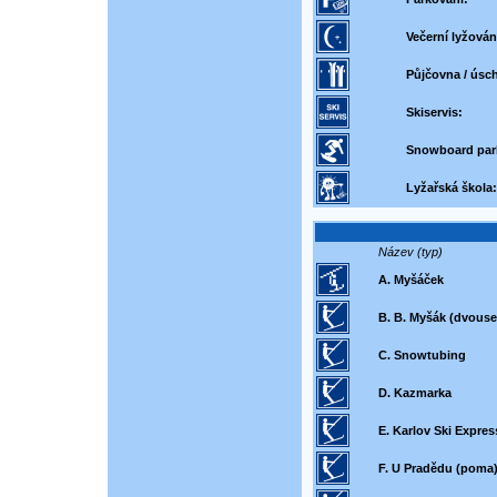
Večerní lyžován
Půjčovna / úsch
Skiservis:
Snowboard par
Lyžařská škola:
Název (typ)
A. Myšáček
B. B. Myšák (dvous
C. Snowtubing
D. Kazmarka
E. Karlov Ski Expres
F. U Pradědu (poma