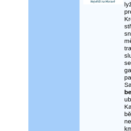
ly
pr
Kr
st
sn
mě
tr
sl
se
ga
pa
Sa
be
ub
Ka
bě
ne
km