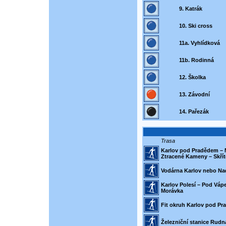
9. Katrák
10. Ski cross
11a. Vyhlídková
11b. Rodinná
12. Školka
13. Závodní
14. Pařezák
Trasa
Karlov pod Pradědem – M
Ztracené Kameny – Skřít
Vodárna Karlov nebo Na
Karlov Polesí – Pod Váp
Morávka
Fit okruh Karlov pod Pr
Železniční stanice Rud