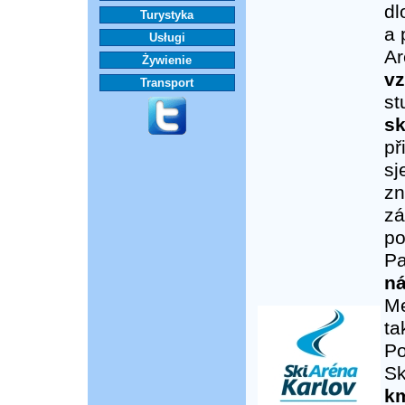
dl
Turystyka
a 
Usługi
Ar
Żywienie
vz
Transport
st
sk
př
sj
zn
zá
po
Pa
ná
Me
t
Po
Sk
k