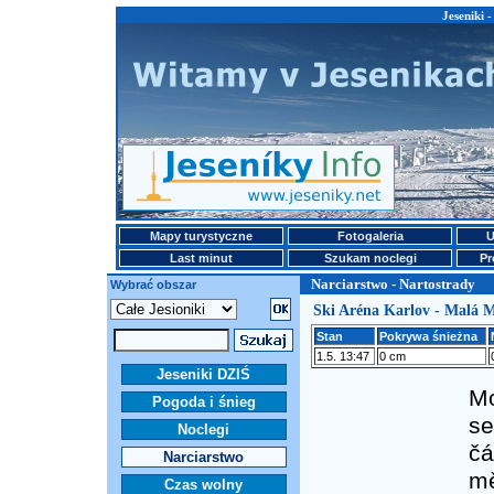
Jeseniki 
Mapy turystyczne
Fotogaleria
U
Last minut
Szukam noclegi
Pr
Narciarstwo - Nartostrady
Wybrać obszar
Ski Aréna Karlov - Malá 
Stan
Pokrywa śnieżna
1.5. 13:47
0 cm
Jeseniki DZIŚ
Mo
Pogoda i śnieg
se
Noclegi
čá
Narciarstwo
mě
Czas wolny