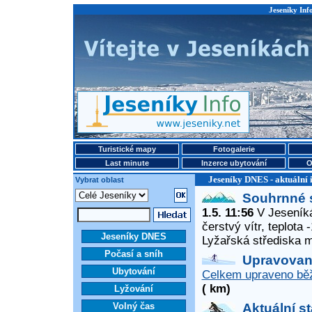
Jeseníky Info
Turistické mapy
Fotogalerie
Last minute
Inzerce ubytování
O
Jeseníky DNES - aktuální 
Vybrat oblast
Souhrnné 
1.5. 11:56
V Jeseníká
čerstvý vítr, teplota
Jeseníky DNES
Lyžařská střediska 
Počasí a sníh
Upravované
Ubytování
Celkem upraveno běž
( km)
Lyžování
Volný čas
Aktuální s