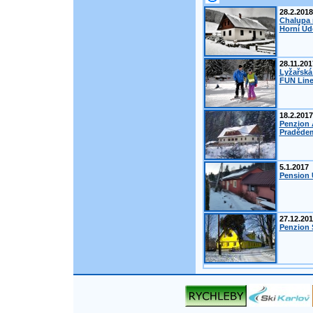
28.2.2018
Chalupa 
Horní Úd
28.11.201
Lyžařská
FUN Line
18.2.2017
Penzion 
Pradědem
5.1.2017
Pension 
27.12.20
Penzion Š