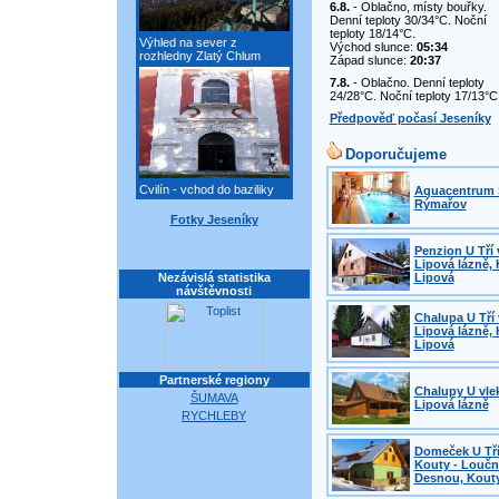
6.8.
- Oblačno, místy bouřky.
Denní teploty 30/34°C. Noční
teploty 18/14°C.
Výhled na sever z
Východ slunce:
05:34
rozhledny Zlatý Chlum
Západ slunce:
20:37
7.8.
- Oblačno. Denní teploty
24/28°C. Noční teploty 17/13°C
Předpověď počasí Jeseníky
Doporučujeme
Cvilín - vchod do baziliky
Aquacentrum 
Rýmařov
Fotky Jeseníky
Penzion U Tří 
Lipová lázně, 
Nezávislá statistika
Lipová
návštěvnosti
Chalupa U Tří 
Lipová lázně, 
Lipová
Partnerské regiony
Chalupy U vle
ŠUMAVA
Lipová lázně
RYCHLEBY
Domeček U Tří
Kouty - Loučn
Desnou, Kout