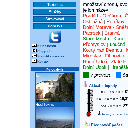
množství sněhu, kvali
Turistika
jejich název
Služby
Praděd - Ovčárna
|
Č
Stravování
Ostružná
|
Petříkov
Doprava
Dolní Morava - Sněž
Paprsek
|
Branná
Staré Město - Kunči
Přemyslov
|
Loučná 
Kniha hostů
Kouty nad Desnou
|
Copyright
Miroslav
|
Filipovice
Statistika návštěv
Horní Údolí
|
Zlaté H
Kontakt
Dolní Údolí
|
Hraběši
Fotogalerie
v provozu
čá
Aktuální teploty
0
nad 1000 m n.m.
19,3
600-1000 m n.m.
Hrad Sovinec
27
pod 600 m n.m.
Teploty v Jeseníká
Předpověď počasí