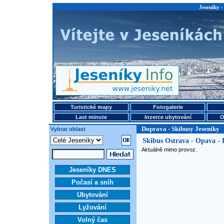
Jeseníky -
Turistické mapy
Fotogalerie
Last minute
Inzerce ubytování
O
Doprava - Skibusy Jeseníky
Vybrat oblast
Skibus Ostrava - Opava - 
Aktuálně mimo provoz.
Jeseníky DNES
Počasí a sníh
Ubytování
Lyžování
Volný čas