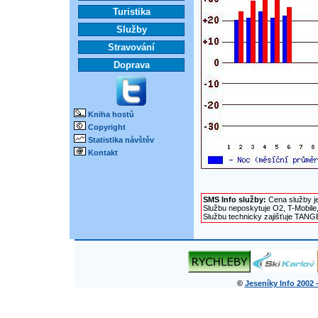
Turistika
Služby
Stravování
Doprava
Kniha hostů
Copyright
Statistika návštěv
Kontakt
SMS Info služby:
Cena služby j
Službu neposkytuje O2, T-Mobile
Službu technicky zajišťuje TANG
©
Jeseníky Info 2002 