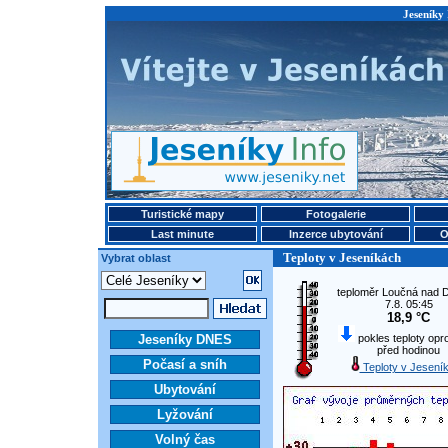
Jeseníky 
Turistické mapy
Fotogalerie
Last minute
Inzerce ubytování
O
Teploty v Jeseníkách
Vybrat oblast
teploměr Loučná nad 
7.8. 05:45
18,9 °C
Jeseníky DNES
pokles teploty oprot
před hodinou
Počasí a sníh
Teploty v Jesení
Ubytování
Lyžování
Volný čas