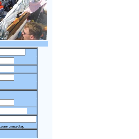
czone gwiazdką.