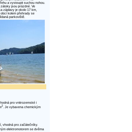
břehu a vystoupit suchou nohou.
a zátoky jsou prázdné. Ve
ka záplavy je okolo 17 km,
U obcí kolem přehrady se
lídaná parkoviště.
vhodná pro vnitrozemské i
2
m
. Je vybavena chemickým
ní, vhodná pro začátečníky.
ným elektromotorem se dvěma