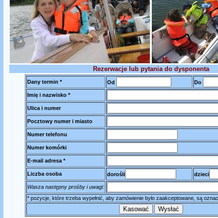
Rezerwacje lub pytania do dysponenta
Dany termin *
Od
Do
Imię i nazwisko *
Ulica i numer
Pocztowy numer i miasto
Numer telefonu
Numer komórki
E-mail adresa *
Liczba osoba
dorośli
dzieci
Wasza następny prośby i uwagi:
* pozycje, które trzeba wypełnić, aby zamówienie było zaakceptowane, są ozna