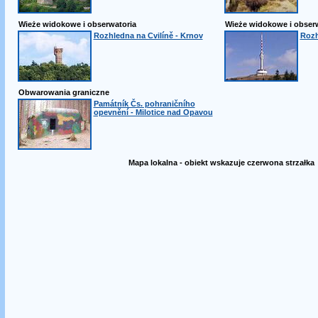
Wieże widokowe i obserwatoria
Wieże widokowe i obser
Rozhledna na Cvilíně - Krnov
Rozh
Obwarowania graniczne
Památník Čs. pohraničního
opevnění - Milotice nad Opavou
Mapa lokalna - obiekt wskazuje czerwona strzałka