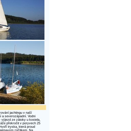
ování jachtingu v naší
ní a severozápadní. Vodni
 výjezd ze zátoky u kostela,
káže překročit v poryvech 25
voří tryska, která proud
e zajímavým zážitkem. Na