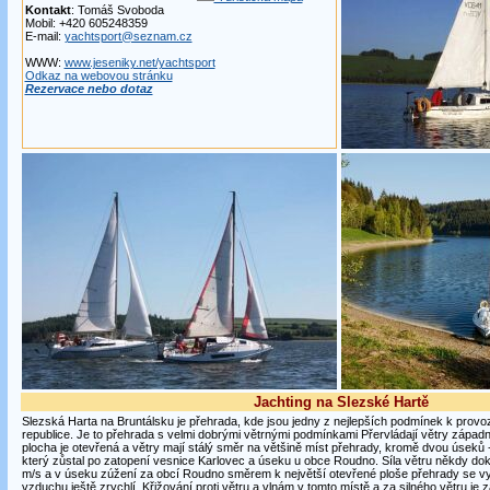
Kontakt
: Tomáš Svoboda
Mobil: +420 605248359
E-mail:
yachtsport@seznam.cz
WWW:
www.jeseniky.net/yachtsport
Odkaz na webovou stránku
Rezervace nebo dotaz
Jachting na Slezské Hartě
Slezská Harta na Bruntálsku je přehrada, kde jsou jedny z nejlepších podmínek k provoz
republice. Je to přehrada s velmi dobrými větrnými podmínkami Přervládají větry západ
plocha je otevřená a větry mají stálý směr na většině míst přehrady, kromě dvou úseků -
který zůstal po zatopení vesnice Karlovec a úseku u obce Roudno. Síla větru někdy do
m/s a v úseku zúžení za obcí Roudno směrem k největší otevřené ploše přehrady se vyt
vzduchu ještě zrychlí. Křižování proti větru a vlnám v tomto místě a za silného větru j