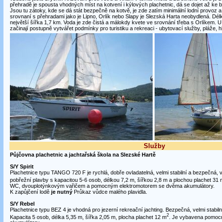
přehradě je spousta vhodných míst na kotvení i kýlových plachetnic, dá se dojet až ke 
Jsou tu zátoky, kde se dá stát bezpečně na kotvě, je zde zatím minimální lodní provoz 
srovnaní s přehradami jako je Lipno, Orlík nebo Slapy je Slezská Harta neobydlená. Dél
největší šířka 1,7 km. Voda je zde čistá a málokdy kvete ve srovnání třeba s Orlíkem. 
začinají postupně vytvářet podmínky pro turistiku a rekreaci - ubytovací služby, pláže, h
Služby
Půjčovna plachetnic a jachtařská škola na Slezské Hartě
S/Y Spirit
Plachetnice typu TANGO 720 F je rychlá, dobře ovladatelná, velmi stabilní a bezpečná, 
pobřežní plavby s kapacitou 5-6 osob, délkou 7,2 m, šířkou 2,8 m a plochou plachet 31 
WC, dvouplotýnkovým vařičem a pomocným elektromotorem se dvěma akumulátory.
K zapůjčení lodě
je nutný
Průkaz vůdce malého plavidla.
S/Y Rebel
Plachetnice typu BEZ 4 je vhodná pro jezerní rekreační jachting. Bezpečná, velmi stabil
2
Kapacita 5 osob, délka 5,35 m, šířka 2,05 m, plocha plachet 12 m
. Je vybavena pomoc