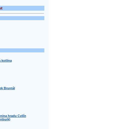
ot
 kotlina
k Bruntál
enina hradu Cvilín
enburk)