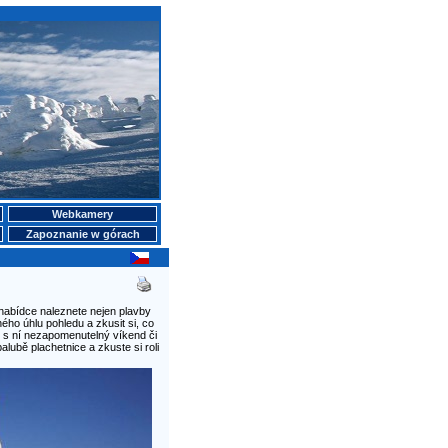
Webkamery
Zapoznanie w górach
nabídce naleznete nejen plavby
ného úhlu pohledu a zkusit si, co
t s ní nezapomenutelný víkend či
lubě plachetnice a zkuste si roli