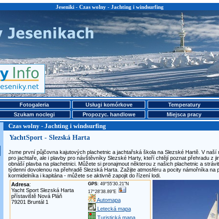
Jeseniki - Czas wolny - Jachting i windsurfing
Fotogaleria
Usługi komórkove
Temperatury
Szukam noclegi
Propozyc. handlowe
Miejsca pracy
Czas wolny - Jachting i windsurfing
YachtSport - Slezská Harta
Jsme první půjčovna kajutových plachetnic a jachtařská škola na Slezské Hartě. V naší 
pro jachtaře, ale i plavby pro návštěvníky Slezské Harty, kteří chtějí poznat přehradu z ji
obnáší plavba na plachetnici. Můžete si pronajmout některou z našich plachetnic a strávi
týdenní dovolenou na přehradě Slezská Harta. Zažijte atmosféru a pocity námořníka na pa
kormidelníka i kapitána - můžete se aktivně zapojit do řízení lodi.
Adresa
:
GPS
: 49°55'30.21"N
Yacht Sport Slezská Harta
17°28'38.89"E
přístaviště Nová Pláň
Automapa
79201 Bruntál 1
Letecká mapa
Turistická mapa