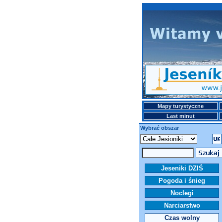
Mapy turystyczne
Last minut
Wybrać obszar
Jeseniki DZIŚ
Pogoda i śnieg
Noclegi
Narciarstwo
Czas wolny