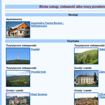
Blizke usługi, ciekawość albo inszy przedmi
Noclegi
Apartamenty
Apartmány Farma Bovine -
Heřmanovice
Turystyka
Turystyczne ciekawostki
Turystyczne ciekawostki
Praděd
Velká
Turystyczne ciekawostki
Grody i zamki
Vysoká hole
Záme
Grody i zamki
Grody i zamki
Hrad Sovinec
Zříc
(Šel