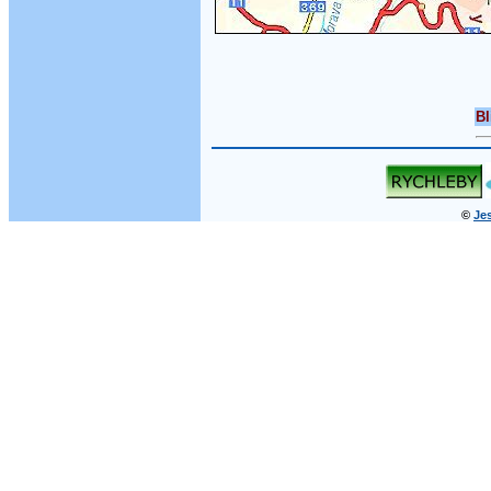
Bl
©
Jes