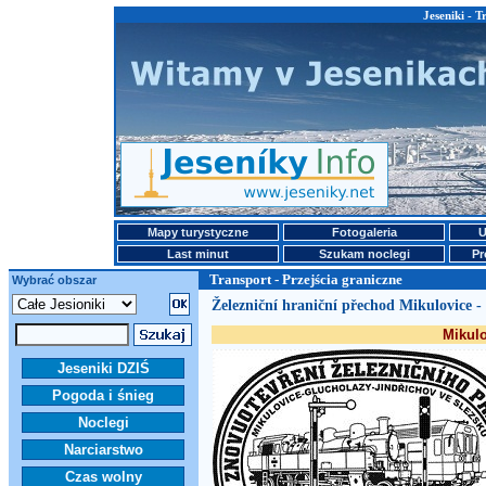
Jeseniki - T
Mapy turystyczne
Fotogaleria
U
Last minut
Szukam noclegi
Pr
Transport - Przejścia graniczne
Wybrać obszar
Železniční hraniční přechod Mikulovice -
Mikulo
Jeseniki DZIŚ
Pogoda i śnieg
Noclegi
Narciarstwo
Czas wolny