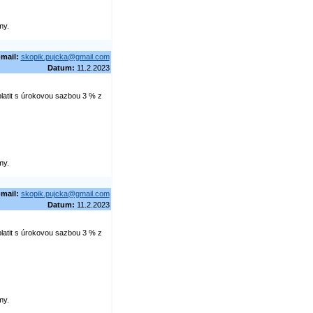
my.
-mail:
skopik.pujcka@gmail.com
Datum:
11.2.2023
latit s úrokovou sazbou 3 % z
my.
-mail:
skopik.pujcka@gmail.com
Datum:
11.2.2023
latit s úrokovou sazbou 3 % z
my.