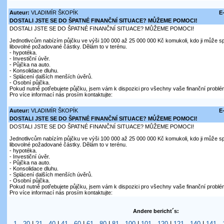
Auteur:
VLADIMÍR ŠKOPÍK
E
DOSTALI JSTE SE DO ŠPATNÉ FINANČNÍ SITUACE? MŮŽEME POMOCI!
DOSTALI JSTE SE DO ŠPATNÉ FINANČNÍ SITUACE? MŮŽEME POMOCI!
Jednotlivcům nabízím půjčku ve výši 100 000 až 25 000 000 Kč komukoli, kdo ji může sp
libovolné požadované částky. Dělám to v terénu.
- hypotéka.
- Investiční úvěr.
- Půjčka na auto.
- Konsolidace dluhu.
- Splácení dalších menších úvěrů.
- Osobní půjčka.
Pokud nutně potřebujete půjčku, jsem vám k dispozici pro všechny vaše finanční problé
Pro více informací nás prosím kontaktujte:
Auteur:
VLADIMÍR ŠKOPÍK
E
DOSTALI JSTE SE DO ŠPATNÉ FINANČNÍ SITUACE? MŮŽEME POMOCI!
DOSTALI JSTE SE DO ŠPATNÉ FINANČNÍ SITUACE? MŮŽEME POMOCI!
Jednotlivcům nabízím půjčku ve výši 100 000 až 25 000 000 Kč komukoli, kdo ji může sp
libovolné požadované částky. Dělám to v terénu.
- hypotéka.
- Investiční úvěr.
- Půjčka na auto.
- Konsolidace dluhu.
- Splácení dalších menších úvěrů.
- Osobní půjčka.
Pokud nutně potřebujete půjčku, jsem vám k dispozici pro všechny vaše finanční problé
Pro více informací nás prosím kontaktujte:
Andere bericht´s:
1 - 20
|
21 - 40
|
41 - 60
|
61 - 80
|
81 - 100
|
101 - 120
|
121 - 140
|
141 - 