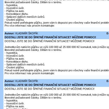
libovolné požadované částky. Dělám to v terénu.
- hypotéka.
- Investiční úvěr.
- Půjčka na auto.
- Konsolidace dluhu.
- Splácení dalších menších úvěrů.
- Osobní půjčka.
Pokud nutně potřebujete půjčku, jsem vám k dispozici pro všechny vaše finanční problé
Pro více informací nás prosím kontaktujte:
Auteur:
VLADIMÍR ŠKOPÍK
E
DOSTALI JSTE SE DO ŠPATNÉ FINANČNÍ SITUACE? MŮŽEME POMOCI!
DOSTALI JSTE SE DO ŠPATNÉ FINANČNÍ SITUACE? MŮŽEME POMOCI!
Jednotlivcům nabízím půjčku ve výši 100 000 až 25 000 000 Kč komukoli, kdo ji může sp
libovolné požadované částky. Dělám to v terénu.
- hypotéka.
- Investiční úvěr.
- Půjčka na auto.
- Konsolidace dluhu.
- Splácení dalších menších úvěrů.
- Osobní půjčka.
Pokud nutně potřebujete půjčku, jsem vám k dispozici pro všechny vaše finanční problé
Pro více informací nás prosím kontaktujte:
Auteur:
VLADIMÍR ŠKOPÍK
E
DOSTALI JSTE SE DO ŠPATNÉ FINANČNÍ SITUACE? MŮŽEME POMOCI!
DOSTALI JSTE SE DO ŠPATNÉ FINANČNÍ SITUACE? MŮŽEME POMOCI!
Jednotlivcům nabízím půjčku ve výši 100 000 až 25 000 000 Kč komukoli, kdo ji může sp
libovolné požadované částky. Dělám to v terénu.
- hypotéka.
- Investiční úvěr.
- Půjčka na auto.