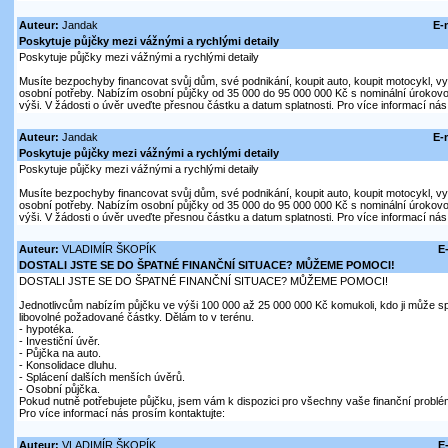
Auteur:
Jandak
E-
Poskytuje půjčky mezi vážnými a rychlými detaily
Poskytuje půjčky mezi vážnými a rychlými detaily
Musíte bezpochyby financovat svůj dům, své podnikání, koupit auto, koupit motocykl, vytvo
osobní potřeby. Nabízím osobní půjčky od 35 000 do 95 000 000 Kč s nominální úroko
výši. V žádosti o úvěr uveďte přesnou částku a datum splatnosti. Pro více informací nás
Auteur:
Jandak
E-
Poskytuje půjčky mezi vážnými a rychlými detaily
Poskytuje půjčky mezi vážnými a rychlými detaily
Musíte bezpochyby financovat svůj dům, své podnikání, koupit auto, koupit motocykl, vytvo
osobní potřeby. Nabízím osobní půjčky od 35 000 do 95 000 000 Kč s nominální úroko
výši. V žádosti o úvěr uveďte přesnou částku a datum splatnosti. Pro více informací nás
Auteur:
VLADIMÍR ŠKOPÍK
E
DOSTALI JSTE SE DO ŠPATNÉ FINANČNÍ SITUACE? MŮŽEME POMOCI!
DOSTALI JSTE SE DO ŠPATNÉ FINANČNÍ SITUACE? MŮŽEME POMOCI!
Jednotlivcům nabízím půjčku ve výši 100 000 až 25 000 000 Kč komukoli, kdo ji může sp
libovolné požadované částky. Dělám to v terénu.
- hypotéka.
- Investiční úvěr.
- Půjčka na auto.
- Konsolidace dluhu.
- Splácení dalších menších úvěrů.
- Osobní půjčka.
Pokud nutně potřebujete půjčku, jsem vám k dispozici pro všechny vaše finanční problé
Pro více informací nás prosím kontaktujte:
Auteur:
VLADIMÍR ŠKOPÍK
E