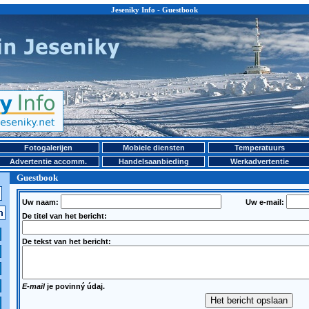
Jeseniky Info - Guestbook
Fotogalerijen
Mobiele diensten
Temperatuurs
Advertentie accomm.
Handelsaanbieding
Werkadvertentie
Guestbook
Uw naam:
Uw e-mail:
De titel van het bericht:
De tekst van het bericht:
E-mail
je povinný údaj.