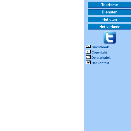
Toerisme
Diensten
Het eten
Het verkeer
Guestbook
Copyright
De statistiek
Het kontakt