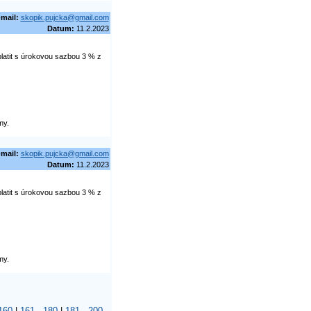
-mail:
skopik.pujcka@gmail.com
Datum:
11.2.2023
latit s úrokovou sazbou 3 % z
my.
-mail:
skopik.pujcka@gmail.com
Datum:
11.2.2023
latit s úrokovou sazbou 3 % z
my.
160
|
161 - 180
|
181 - 200