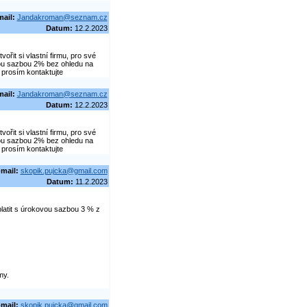
mail:
Jandakroman@seznam.cz
Datum:
12.2.2023
řit si vlastní firmu, pro své
vou sazbou 2% bez ohledu na
 prosím kontaktujte
mail:
Jandakroman@seznam.cz
Datum:
12.2.2023
řit si vlastní firmu, pro své
vou sazbou 2% bez ohledu na
 prosím kontaktujte
-mail:
skopik.pujcka@gmail.com
Datum:
11.2.2023
latit s úrokovou sazbou 3 % z
my.
-mail:
skopik.pujcka@gmail.com