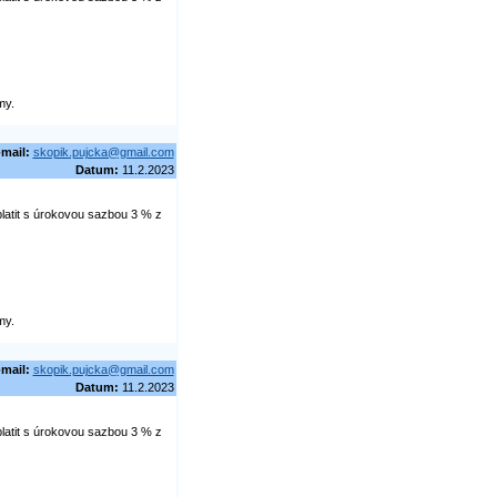
my.
-mail:
skopik.pujcka@gmail.com
Datum:
11.2.2023
latit s úrokovou sazbou 3 % z
my.
-mail:
skopik.pujcka@gmail.com
Datum:
11.2.2023
latit s úrokovou sazbou 3 % z