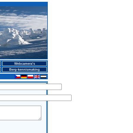
Webcamera's
Berg-kennismaking