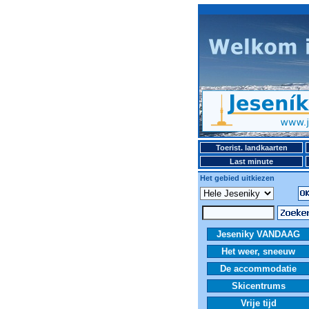
Toerist. landkaarten
Last minute
Het gebied uitkiezen
Jeseniky VANDAAG
Het weer, sneeuw
De accommodatie
Skicentrums
Vrije tijd