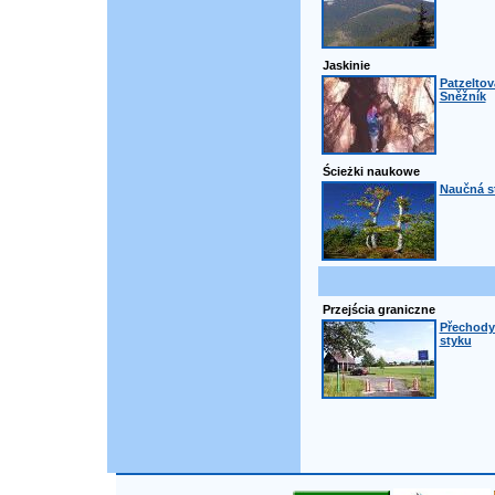
Jaskinie
Patzeltov
Sněžník
Ścieżki naukowe
Naučná st
Przejścia graniczne
Přechody
styku