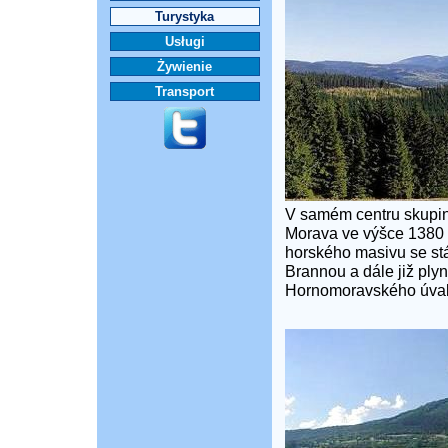
Turystyka
Usługi
Żywienie
Transport
V samém centru skupin
Morava ve výšce 1380 
horského masivu se stá
Brannou a dále již ply
Hornomoravského úval