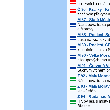
po lesních cestách
Č 86 - Králíky - K
značným převýšen
M 87 - Staré Měs
Nástupová trasa př
a Moravy.
M 88 - Podlesí- 
trasa na Králický S
M 89 - Podlesí, ČD
k poutnímu místu Sv
M 90 - Velká Mor
nástupových tras ú
M 91 - Červená Vo
Suchým vrchem pře
Z 92 - Malá Mora
Nástupová trasa n
Z 93 - Malá Morava
les - Jeřáb.
Z 94 - Ruda nad 
Hrubý les, s místy 
Březné.