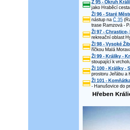
Z 95 - Okruh Král
jako Hraběcí cesta
Žl 96 - Staré Mě
nástup na
Č 35
(Ra
trase Ramzová - P
Žl 97 - Chrastice
rekreační oblast H
Žl 98 - Vysoké Ži
říčkou Malá Morava
Žl 99 - Králíky - 
stoupající k vrcho
Žl 100 - Králíky - 
prostoru Jeřábu a 
Žl 101 - Komňátka 
- Hanušovice do p
Hřeben Králi