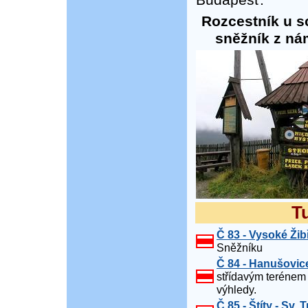
Budapešť.
Rozcestník u s
sněžník z ná
Tu
Č 83 - Vysoké Žib
Sněžníku
Č 84 - Hanušovice 
střídavým terénem 
výhledy.
Č 85 - Štíty - Sv. T