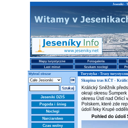
Jeseniki - 
Mapy turystyczne
Fotogaleria
U
Last minut
Szukam noclegi
Pr
Turystyka - Trasy turystyczn
Wybrać obszar
Skupina tras KČT - Králi
Králický Sněžník předs
okraji okresu Šumperk
Jeseniki DZIŚ
okresu Ústí nad Orlicí
Polskem, které zde re
Pogoda i śnieg
údolí řeky Krupé oddělu
Noclegi
Pohled do údolí S
Narciarstwo
Czas wolny