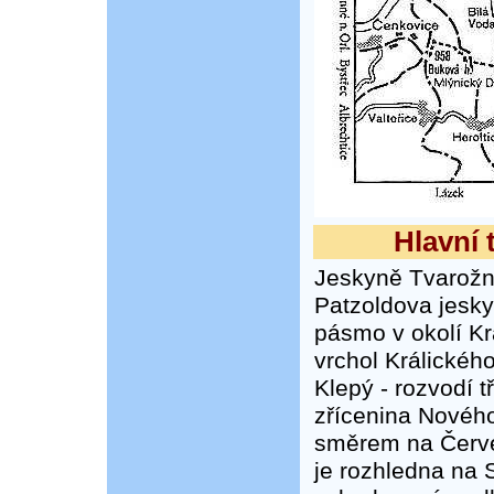
Hlavní 
Jeskyně Tvarožn
Patzoldova jesky
pásmo v okolí Krá
vrchol Králickéh
Klepý - rozvodí t
zřícenina Nového
směrem na Červe
je rozhledna na