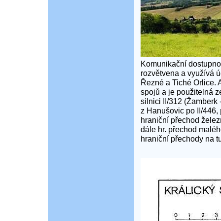
Komunikační dostupnost
rozvětvena a využívá ú
Řezné a Tiché Orlice.
spojů a je použitelná 
silnici II/312 (Žamber
z Hanušovic po II/446, 
hraniční přechod železn
dále hr. přechod maléh
hraniční přechody na tu