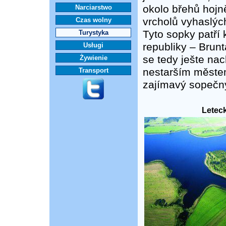
okolo břehů hojn
Narciarstwo
vrcholů vyhaslýc
Czas wolny
Tyto sopky patří
Turystyka
republiky – Brun
Usługi
se tedy ješte na
Żywienie
nestarším měste
Transport
zajímavý sopečný
Leteck