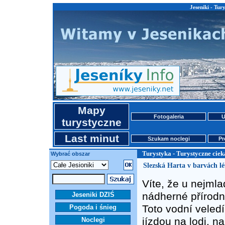
Jeseniki - Tur
Mapy
Fotogaleria
U
turystyczne
Last minut
Szukam noclegi
Pr
Turystyka - Turystyczne ciek
Wybrać obszar
Slezská Harta v barvách l
Víte, že u nejml
nádherné přírodn
Jeseniki DZIŚ
Toto vodní veledí
Pogoda i śnieg
jízdou na lodi, n
Noclegi