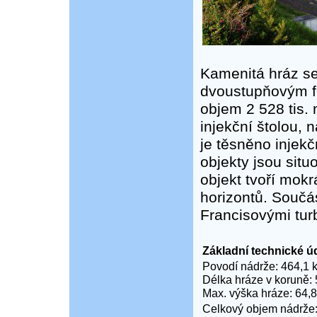
Kamenitá hráz se
dvoustupňovým f
objem 2 528 tis.
injekční štolou,
je těsněno injek
objekty jsou sit
objekt tvoří mok
horizontů. Součás
Francisovými tur
Základní technické ú
Povodí nádrže: 464,1 
Délka hráze v koruně:
Max. výška hráze: 64,
Celkový objem nádrže: