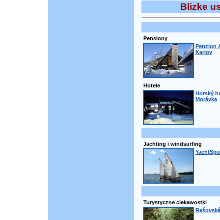
Blizke u
Pensiony
Penzion 
Karlov
Hotele
Horský ho
Morávka
Jachting i windsurfing
YachtSpor
Turystyczne ciekawostki
Rešovské