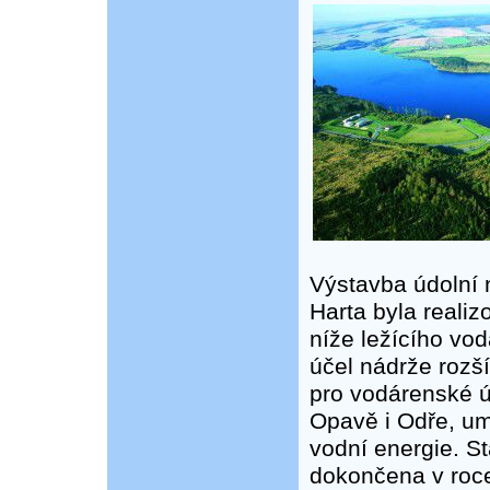
Výstavba údolní 
Harta byla realiz
níže ležícího vo
účel nádrže rozší
pro vodárenské ú
Opavě i Odře, um
vodní energie. S
dokončena v roc