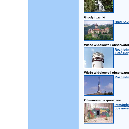
Grody i zamki
Hrad Sov
Wieże widokowe i obserwator
Rozhledn
Zlaté Hor
Wieże widokowe i obserwator
Rozhledn
Obwarowania graniczne
Památník
opevnění 