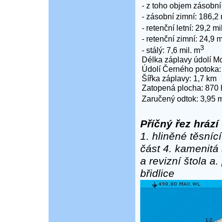
- z toho objem zásobní 
- zásobní zimní: 186,2 
- retenční letní: 29,2 mi
- retenční zimní: 24,9 m
3
- stálý: 7,6 mil. m
Délka záplavy údolí Mo
Údolí Černého potoka:
Šířka záplavy: 1,7 km
Zatopená plocha: 870 
Zaručený odtok: 3,95 
Příčný řez hrází
1. hliněné těsnící
část 4. kamenitá 
a revizní štola a
břidlice