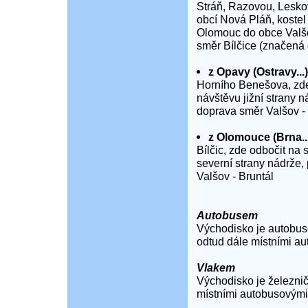
Stráň, Razovou, Lesko
obcí Nová Pláň, kostel 
Olomouc do obce Valšov
směr Bílčice (značená
z Opavy (Ostravy...)
Horního Benešova, zde 
návštěvu jižní strany n
doprava směr Valšov - 
z Olomouce (Brna..
Bílčic, zde odbočit na 
severní strany nádrže, 
Valšov - Bruntál
Autobusem
Východisko je autobu
odtud dále místními au
Vlakem
Východisko je železnič
místními autobusovými 