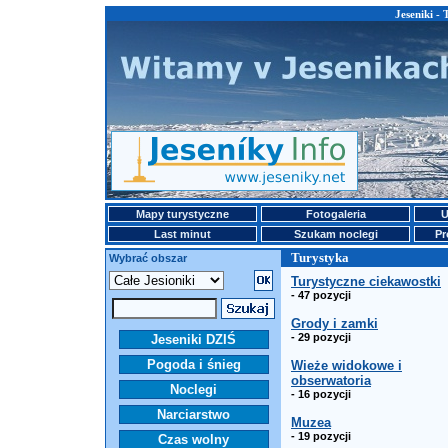
Jeseniki -
Mapy turystyczne
Fotogaleria
U
Last minut
Szukam noclegi
Pr
Turystyka
Wybrać obszar
Turystyczne ciekawostki
- 47 pozycji
Grody i zamki
- 29 pozycji
Jeseniki DZIŚ
Pogoda i śnieg
Wieże widokowe i
obserwatoria
Noclegi
- 16 pozycji
Narciarstwo
Muzea
- 19 pozycji
Czas wolny