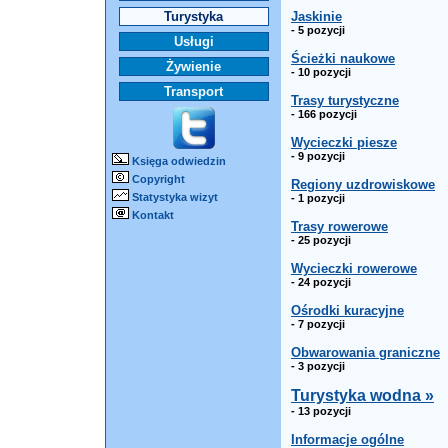
Turystyka
Jaskinie
- 5 pozycji
Usługi
Ścieżki naukowe
Żywienie
- 10 pozycji
Transport
Trasy turystyczne
- 166 pozycji
Wycieczki piesze
- 9 pozycji
Księga odwiedzin
Copyright
Regiony uzdrowiskowe
Statystyka wizyt
- 1 pozycji
Kontakt
Trasy rowerowe
- 25 pozycji
Wycieczki rowerowe
- 24 pozycji
Ośrodki kuracyjne
- 7 pozycji
Obwarowania graniczne
- 3 pozycji
Turystyka wodna »
- 13 pozycji
Informacje ogólne