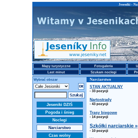
Jeseniki - Na
Mapy turystyczne
Fotogaleria
U
Last minut
Szukam noclegi
Pr
Narciarstwo
Wybrać obszar
STAN AKTUALNY
- 33 pozycji
Nartostrady
- 43 pozycji
Jeseniki DZIŚ
Pogoda i śnieg
Trasy biegowe
- 14 pozycji
Noclegi
Szkółki narciarskie »
Narciarstwo
- 10 pozycji
Czas wolny