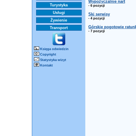
Wypożyczalnie nart
Turystyka
- 6 pozycji
Usługi
Ski serwisy
- 4 pozycji
Żywienie
Górskie pogotowie ratu
Transport
- 7 pozycji
Księga odwiedzin
Copyright
Statystyka wizyt
Kontakt