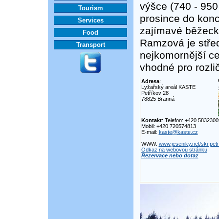
výšce (740 - 950
Tourism
prosince do konc
Services
zajímavé běžecké 
Food
Ramzová je střed
Transport
nejkomornější ce
vhodné pro rozlič
Adresa
:
Lyžařský areál KASTE
Petříkov 28
78825 Branná
Kontakt
: Telefon: +420 583230
Mobil: +420 720574813
E-mail:
kaste@kaste.cz
WWW:
www.jeseniky.net/ski-petr
Odkaz na webovou stránku
Rezervace nebo dotaz