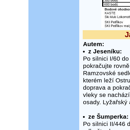
J
Autem:
z Jeseníku:
Po silnici I/60 d
pokračujte rovně
Ramzovské sedlo
kterém leží Ostr
doprava a pokrač
vleky se nachází
osady. Lyžařský 
ze Šumperka:
Po silnici II/446