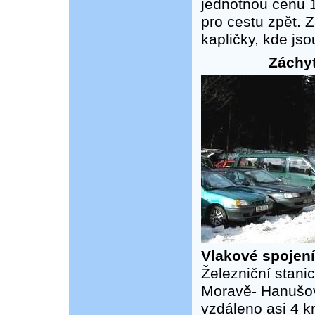
jednotnou cenu 1
pro cestu zpět. 
kapličky, kde jso
Záchyt
Vlakové spojení
Železniční stani
Moravě- Hanušovi
vzdáleno asi 4 