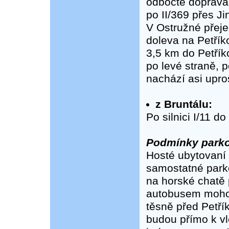
odbočte doprava 
po II/369 přes J
V Ostružné přeje
doleva na Petřík
3,5 km do Petřík
po levé straně, 
nachází asi upro
z Bruntálu:
Po silnici I/11 d
Podmínky parko
Hosté ubytovaní 
samostatné parko
na horské chatě 
autobusem mohou
těsně před Petří
budou přímo k v