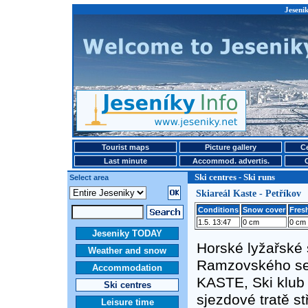
Jesenik
Tourist maps
Picture gallery
Ce
Last minute
Accommod. advertis.
Ski centres - Ski runs
Select area
Skiareál Kaste - Petříkov
Conditions
Snow cover
Fresh
1.5. 13:47
0 cm
0 cm
Jeseniky TODAY
Horské lyžařské 
Weather and snow
Ramzovského sedl
Accommodation
KASTE, Ski klub 
Ski centres
sjezdové tratě s
Leisure time