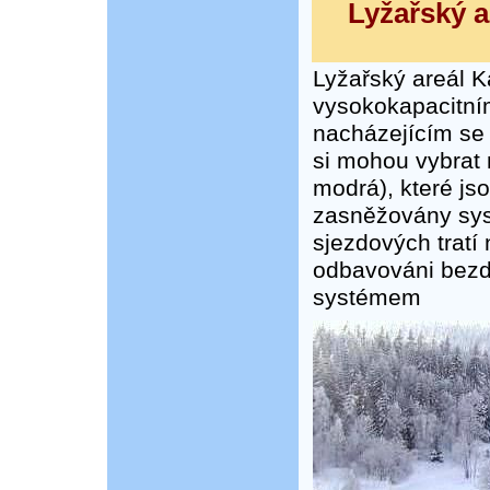
Lyžařský a
Lyžařský areál 
vysokokapacitn
nacházejícím se
si mohou vybrat 
modrá), které js
zasněžovány sy
sjezdových tratí 
odbavováni bezd
systémem