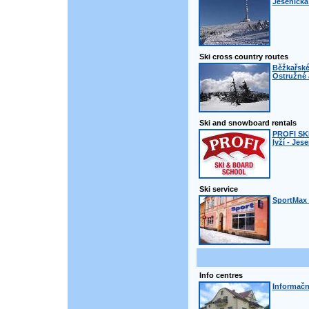
Jesenická
Ski cross country routes
Běžkařské
Ostružné 
Ski and snowboard rentals
PROFI SK
lyží - Jes
Ski service
SportMax 
Info centres
Informačn