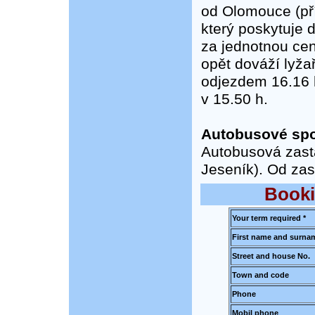
od Olomouce (pří
který poskytuje 
za jednotnou ce
opět dováží lyža
odjezdem 16.16 h
v 15.50 h.
Autobusové spo
Autobusová zast
Jeseník). Od zas
Booki
Your term required *
First name and surnam
Street and house No.
Town and code
Phone
Mobil phone