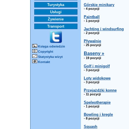
Turystyka
Górskie minikary
- 4 pozycji
Usługi
Paintball
Żywienie
- 1 pozycji
Transport
Jachting i windsurfing
- 2 pozycji
Pływalnie
- 25 pozycji
Księga odwiedzin
Copyright
Baseny »
Statystyka wizyt
- 19 pozycji
Kontakt
Golf i minigolf
- 3 pozycji
Loty widokowe
- 3 pozycji
Przejażdżki konne
- 11 pozycji
Speleotherapie
- 1 pozycji
Bowling i kręgle
- 8 pozycji
Squash