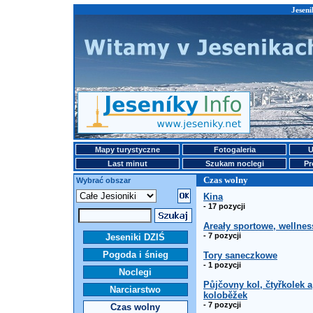
Jeseni
Mapy turystyczne
Fotogaleria
U
Last minut
Szukam noclegi
Pr
Czas wolny
Wybrać obszar
Kina
- 17 pozycji
Areały sportowe, wellnes
- 7 pozycji
Jeseniki DZIŚ
Pogoda i śnieg
Tory saneczkowe
- 1 pozycji
Noclegi
Půjčovny kol, čtyřkolek a
Narciarstwo
koloběžek
- 7 pozycji
Czas wolny