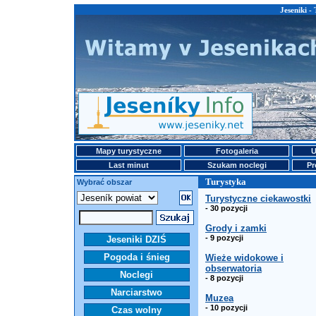
Jeseniki -
Mapy turystyczne
Fotogaleria
U
Last minut
Szukam noclegi
Pr
Turystyka
Wybrać obszar
Turystyczne ciekawostki
- 30 pozycji
Grody i zamki
- 9 pozycji
Jeseniki DZIŚ
Pogoda i śnieg
Wieże widokowe i
obserwatoria
Noclegi
- 8 pozycji
Narciarstwo
Muzea
- 10 pozycji
Czas wolny