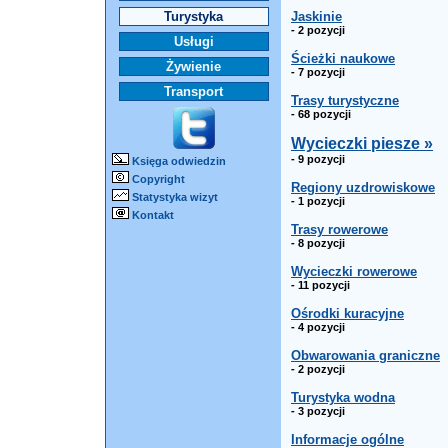
Turystyka
Jaskinie
- 2 pozycji
Usługi
Ścieżki naukowe
Żywienie
- 7 pozycji
Transport
Trasy turystyczne
- 68 pozycji
Wycieczki piesze »
- 9 pozycji
Księga odwiedzin
Copyright
Regiony uzdrowiskowe
Statystyka wizyt
- 1 pozycji
Kontakt
Trasy rowerowe
- 8 pozycji
Wycieczki rowerowe
- 11 pozycji
Ośrodki kuracyjne
- 4 pozycji
Obwarowania graniczne
- 2 pozycji
Turystyka wodna
- 3 pozycji
Informacje ogólne