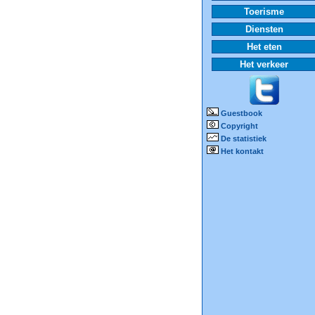
Toerisme
Diensten
Het eten
Het verkeer
Guestbook
Copyright
De statistiek
Het kontakt