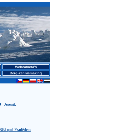
Webcamera's
Berg-kennismaking
 - Jeseník
 Bělá pod Pradědem