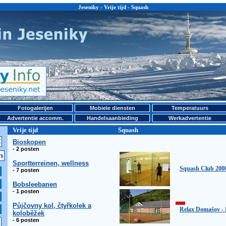
Jeseniky - Vrije tijd - Squash
Fotogalerijen
Mobiele diensten
Temperatuurs
Advertentie accomm.
Handelsaanbieding
Werkadvertentie
Vrije tijd
Squash
Bioskopen
- 2 posten
Sportterreinen, wellness
Squash Club 2000
- 7 posten
Bobsleebanen
- 1 posten
Půjčovny kol, čtyřkolek a
Relax Domašov -
koloběžek
- 6 posten