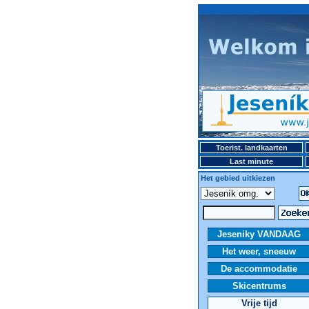
Toerist. landkaarten
Last minute
Het gebied uitkiezen
Jeseniky VANDAAG
Het weer, sneeuw
De accommodatie
Skicentrums
Vrije tijd