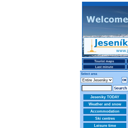
Tourist maps
Last minute
Select area
Jeseniky TODAY
Weather and snow
Accommodation
Ski centres
Leisure time