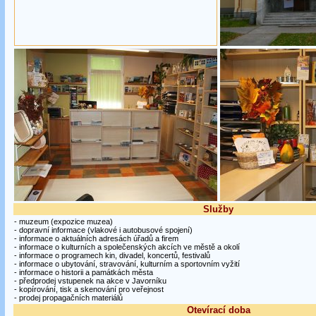
Služby
- muzeum (expozice muzea)
- dopravní informace (vlakové i autobusové spojení)
- informace o aktuálních adresách úřadů a firem
- informace o kulturních a společenských akcích ve městě a okolí
- informace o programech kin, divadel, koncertů, festivalů
- informace o ubytování, stravování, kulturním a sportovním vyžití
- informace o historii a památkách města
- předprodej vstupenek na akce v Javorníku
- kopírování, tisk a skenování pro veřejnost
- prodej propagačních materiálů
Otevírací doba