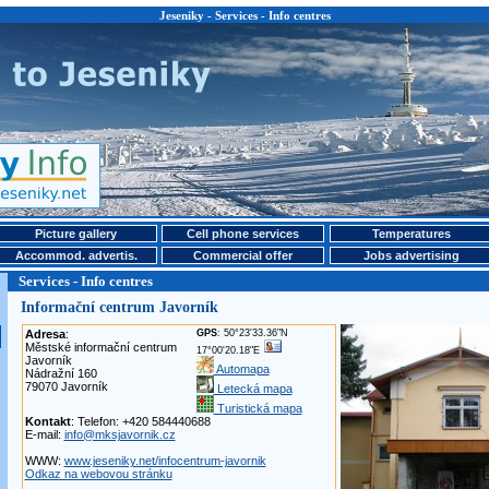
Jeseniky - Services - Info centres
Picture gallery
Cell phone services
Temperatures
Accommod. advertis.
Commercial offer
Jobs advertising
Services - Info centres
Informační centrum Javorník
Adresa
:
GPS
: 50°23'33.36"N
Městské informační centrum
17°00'20.18"E
Javorník
Automapa
Nádražní 160
79070 Javorník
Letecká mapa
Turistická mapa
Kontakt
: Telefon: +420 584440688
E-mail:
info@mksjavornik.cz
WWW:
www.jeseniky.net/infocentrum-javornik
Odkaz na webovou stránku