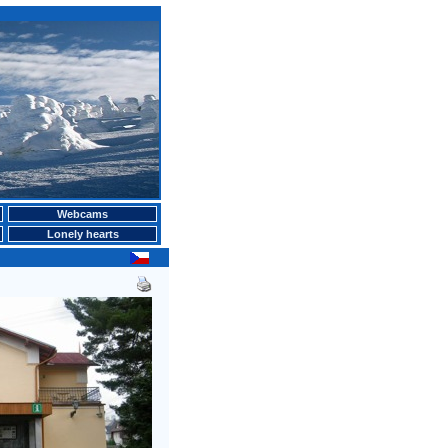
Webcams
Lonely hearts