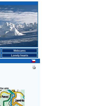
Webcams
Lonely hearts
 the aim