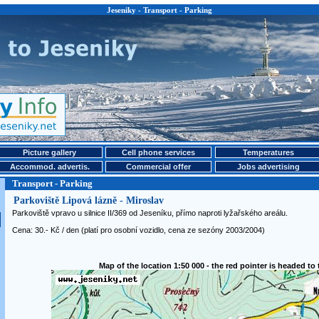
Jeseniky - Transport - Parking
Picture gallery
Cell phone services
Temperatures
Accommod. advertis.
Commercial offer
Jobs advertising
Transport - Parking
Parkoviště Lipová lázně - Miroslav
Parkoviště vpravo u silnice II/369 od Jeseníku, přímo naproti lyžařského areálu.
Cena: 30.- Kč / den (platí pro osobní vozidlo, cena ze sezóny 2003/2004)
Map of the location 1:50 000 - the red pointer is headed to