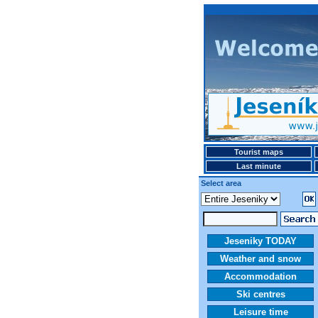
Tourist maps
Last minute
Select area
Jeseniky TODAY
Weather and snow
Accommodation
Ski centres
Leisure time