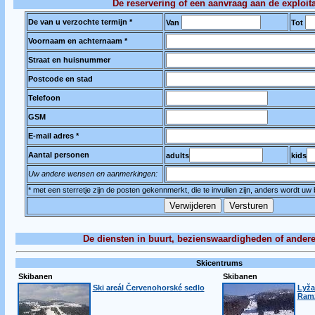
De reservering of een aanvraag aan de exploit
De van u verzochte termijn *
Van
Tot
Voornaam en achternaam *
Straat en huisnummer
Postcode en stad
Telefoon
GSM
E-mail adres *
Aantal personen
adults
kids
Uw andere wensen en aanmerkingen:
* met een sterretje zijn de posten gekennmerkt, die te invullen zijn, anders wordt uw
De diensten in buurt, bezienswaardigheden of andere
Skicentrums
Skibanen
Skibanen
Ski areál Červenohorské sedlo
Lyža
Ram