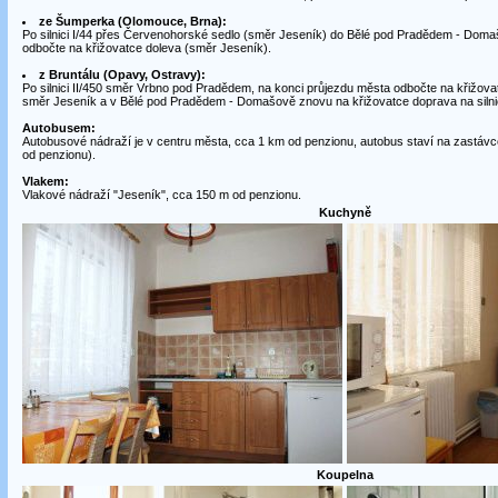
ze Šumperka (Olomouce, Brna):
Po silnici I/44 přes Červenohorské sedlo (směr Jeseník) do Bělé pod Pradědem - Domaš
odbočte na křižovatce doleva (směr Jeseník).
z Bruntálu (Opavy, Ostravy):
Po silnici II/450 směr Vrbno pod Pradědem, na konci průjezdu města odbočte na křižovatc
směr Jeseník a v Bělé pod Pradědem - Domašově znovu na křižovatce doprava na silnic
Autobusem:
Autobusové nádraží je v centru města, cca 1 km od penzionu, autobus staví na zastávc
od penzionu).
Vlakem:
Vlakové nádraží "Jeseník", cca 150 m od penzionu.
Kuchyně
Koupelna