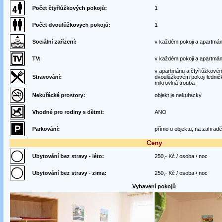
Počet čtyřlůžkových pokojů:
1
Počet dvoulůžkových pokojů:
1
Sociální zařízení:
v každém pokoji a apartmá
TV:
v každém pokoji a apartmá
v apartmánu a čtyřlůžkové
Stravování:
dvoulůžkovém pokoji lednič
mikrovlná trouba
Nekuřácké prostory:
objekt je nekuřácký
Vhodné pro rodiny s dětmi:
ANO
Parkování:
přímo u objektu, na zahradě
Ceny
Ubytování bez stravy - léto:
250,- Kč / osoba / noc
Ubytování bez stravy - zima:
250,- Kč / osoba / noc
Vybavení pokojů