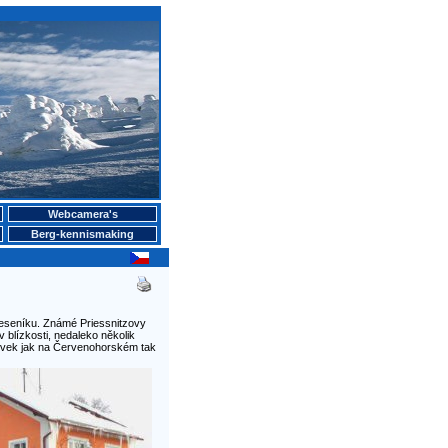
Webcamera's
Berg-kennismaking
 Jeseníku. Známé Priessnitzovy
 blízkosti, nedaleko několik
dovek jak na Červenohorském tak