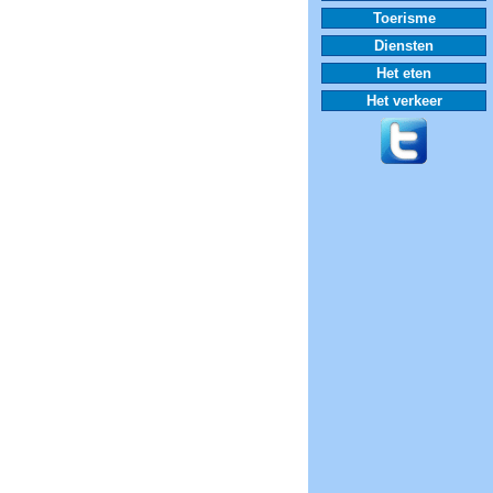
Toerisme
Diensten
Het eten
Het verkeer