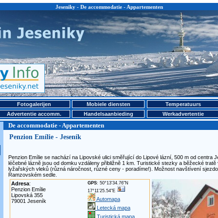
Jeseniky - De accommodatie - Appartementen
Fotogalerijen
Mobiele diensten
Temperatuurs
Advertentie accomm.
Handelsaanbieding
Werkadvertentie
De accommodatie - Appartementen
Penzion Emílie - Jeseník
Penzion Emílie se nachází na Lipovské ulici směřující do Lipové lázní, 500 m od centra
léčebné lázně jsou od domku vzdáleny přibližně 1 km. Turistické stezky a běžecké tratě v
lyžařských vleků (různá náročnost, různé ceny - poradíme!). Možnost navštívení sjez
Ramzovském sedle.
Adresa
:
GPS
: 50°13'34.76"N
Penzion Emílie
17°11'25.54"E
Lipovská 355
Automapa
79001 Jeseník
Letecká mapa
Turistická mapa