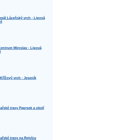
areál Lázeňský vrch - Lipová
ně
Centrum Miroslav - Lipová
ě
 Křížový vrch - Jeseník
ařské trasy Paprsek a okolí
ařské trasy na Rejvízu