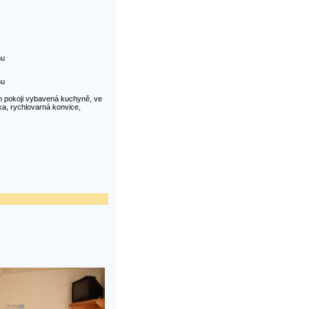
nu
nu
m pokoji vybavená kuchyně, ve
ka, rychlovarná konvice,