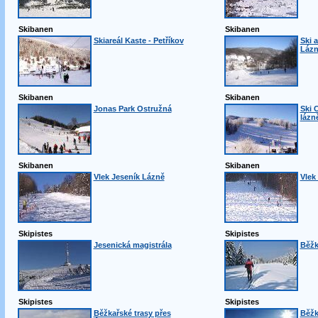
Skibanen
Skibanen
Skiareál Kaste - Petříkov
Ski 
Láz
Skibanen
Skibanen
Jonas Park Ostružná
Ski 
lázn
Skibanen
Skibanen
Vlek Jeseník Lázně
Vlek
Skipistes
Skipistes
Jesenická magistrála
Běžk
Skipistes
Skipistes
Běžkařské trasy přes
Běžk