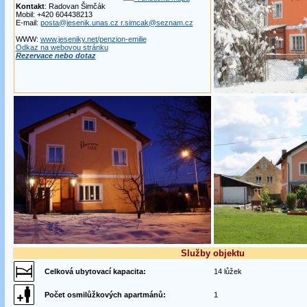
Kontakt
: Radovan Šimčák
Mobil: +420 604438213
E-mail:
posta@jesenik.unas.cz r.simcak@seznam.cz
WWW:
www.jeseniky.net/penzion-emilie
Odkaz na webovou stránku
Rezervace nebo dotaz
Služby objektu
Celková ubytovací kapacita:
14 lůžek
Počet osmilůžkových apartmánů:
1