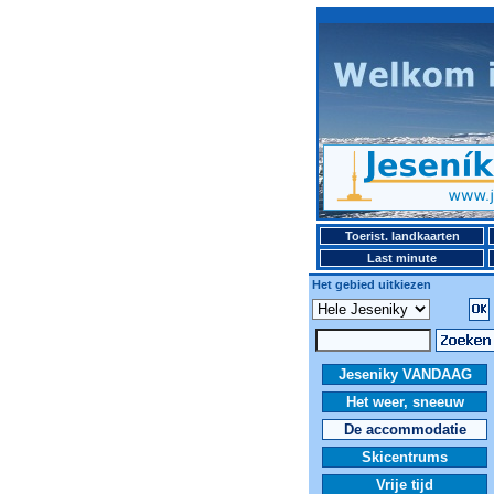
Toerist. landkaarten
Last minute
Het gebied uitkiezen
Jeseniky VANDAAG
Het weer, sneeuw
De accommodatie
Skicentrums
Vrije tijd