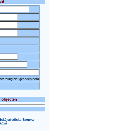
ant
 bestelling niet geaccepteerd
 objecten
řské středisko Bonera -
zová