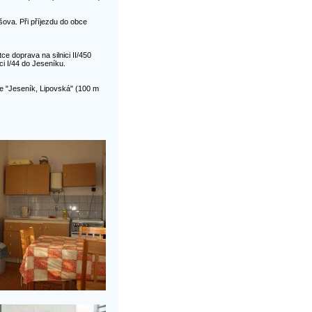
ova. Při příjezdu do obce
e doprava na silnici II/450
i I/44 do Jeseníku.
e "Jeseník, Lipovská" (100 m