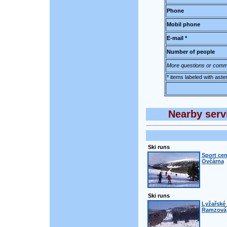
Phone
Mobil phone
E-mail *
Number of people
More questions or comm
* items labeled with aste
Nearby servi
Ski runs
Sport cen
Ovčárna
Ski runs
Lyžařské 
Ramzová