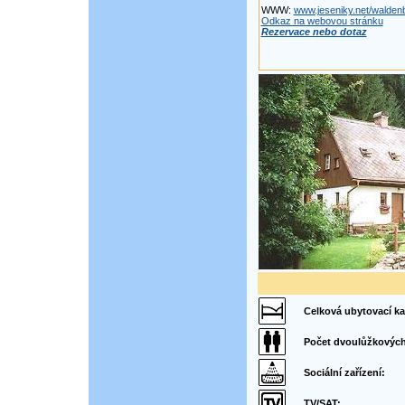
WWW:
www.jeseniky.net/walden
Odkaz na webovou stránku
Rezervace nebo dotaz
Celková ubytovací ka
Počet dvoulůžkových
Sociální zařízení:
TV/SAT: