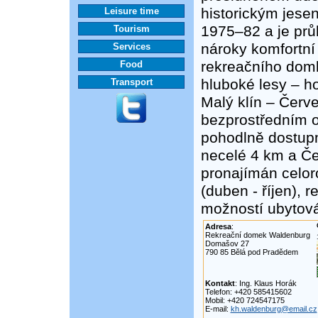
historickým jese
Leisure time
1975–82 a je prů
Tourism
nároky komfortní
Services
rekreačního dom
Food
hluboké lesy – h
Transport
Malý klín – Červ
bezprostředním ok
pohodlně dostupné
necelé 4 km a Če
pronajímán celor
(duben - říjen), r
možností ubytová
Adresa
:
Rekreační domek Waldenburg
Domašov 27
790 85 Bělá pod Pradědem
Kontakt
: Ing. Klaus Horák
Telefon: +420 585415602
Mobil: +420 724547175
E-mail:
kh.waldenburg@email.cz