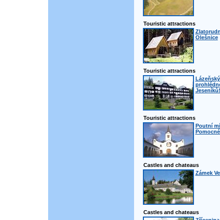
Touristic attractions
Zlatorudn
Olešnice
Touristic attractions
Lázeňský 
prohlédno
Jeseníků
Touristic attractions
Poutní m
Pomocné 
Castles and chateaus
Zámek Ve
Castles and chateaus