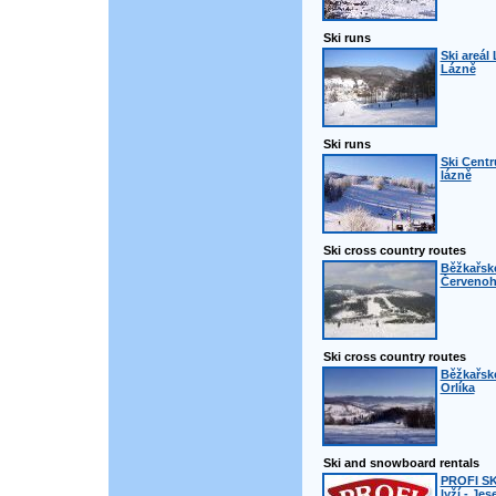
Ski runs
Ski areál
Lázně
Ski runs
Ski Centr
lázně
Ski cross country routes
Běžkařské
Červenoh
Ski cross country routes
Běžkařsk
Orlíka
Ski and snowboard rentals
PROFI S
lyží - Jes