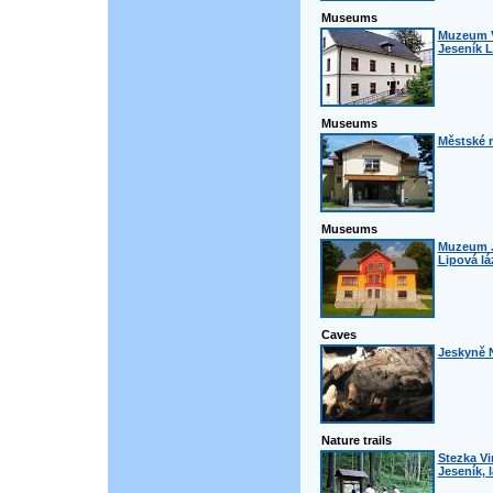
Museums
Muzeum V
Jeseník 
Museums
Městské 
Museums
Muzeum J
Lipová lá
Caves
Jeskyně N
Nature trails
Stezka Vi
Jeseník, 