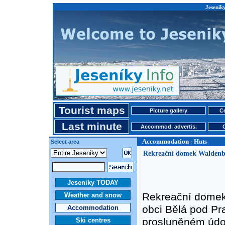
Jesenik
Tourist maps
Picture gallery
Ce
Last minute
Accommod. advertis.
Accommodation - Huts
Select area
Rekreační domek Waldenb
Jeseniky TODAY
Rekreační domek 
Weather and snow
obci Bělá pod Pr
Accommodation
prosluněném údol
Ski centres