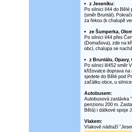
z Jeseníku:
Po silnici I/44 do Bě
(směr Bruntál). Pokraču
za řekou (k chalupě ve
ze Šumperka, Olo
Po silnici I/44 přes 
(Domašova), zde na kři
obcí, chalupa se nacház
z Bruntálu, Opavy, 
Po silnici II/452 směr
křižovatce doprava na s
sjedete do Bělé pod P
začátku obce, u silnice
Autobusem:
Autobusová zastávka "
penzionu 200 m. Zastav
Bělá) i dálkové spoje 
Vlakem:
Vlakové nádraží "Jese