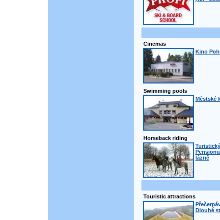
Cinemas
Kino Poh
Swimming pools
Městské k
Horseback riding
Turistick
Pensionu
lázně
Touristic attractions
Přečerpáv
Dlouhé s