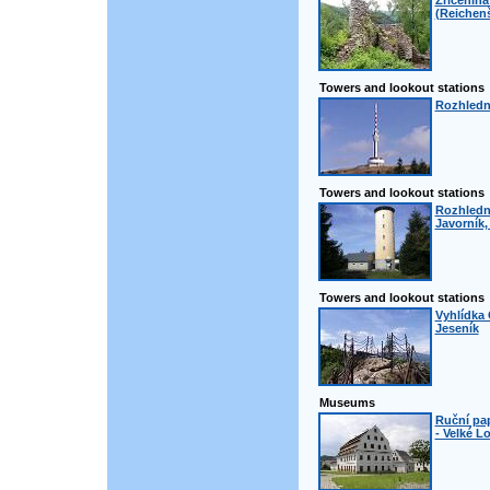
Zřícenin
(Reichenš
Towers and lookout stations
Rozhledn
Towers and lookout stations
Rozhledn
Javorník,
Towers and lookout stations
Vyhlídka 
Jeseník
Museums
Ruční pa
- Velké L