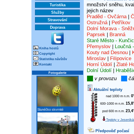
množství sněhu, kvali
Turistika
jejich název
Služby
Praděd - Ovčárna
|
Č
Stravování
Ostružná
|
Petříkov
Doprava
Dolní Morava - Sněž
Paprsek
|
Branná
Staré Město - Kunči
Přemyslov
|
Loučná 
Kniha hostů
Kouty nad Desnou
|
Copyright
Miroslav
|
Filipovice
Statistika návštěv
Horní Údolí
|
Zlaté H
Kontakt
Dolní Údolí
|
Hraběši
Fotogalerie
v provozu
čá
Aktuální teploty
0
nad 1000 m n.m.
15,8
600-1000 m n.m.
Slunéčko skvrnité
23,4
pod 600 m n.m.
Teploty v Jeseníká
Předpověď počasí