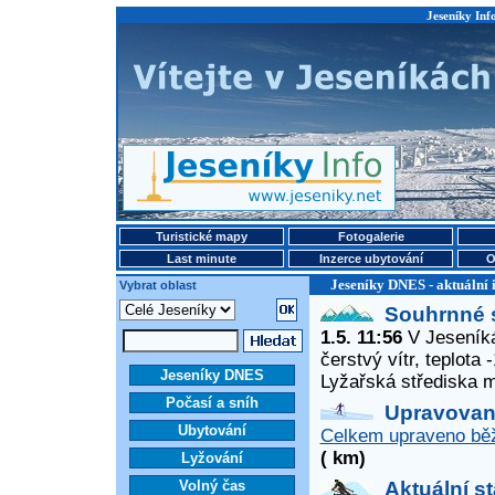
Jeseníky Info
Turistické mapy
Fotogalerie
Last minute
Inzerce ubytování
O
Jeseníky DNES - aktuální 
Vybrat oblast
Souhrnné 
1.5. 11:56
V Jeseníká
čerstvý vítr, teplota
Jeseníky DNES
Lyžařská střediska 
Počasí a sníh
Upravované
Ubytování
Celkem upraveno běž
( km)
Lyžování
Volný čas
Aktuální s