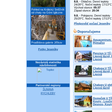
8.8.
- Oblačno. Denní teploty
24/28°C. Noční teploty 17/13°C
Východ slunce:
05:37
Pohled na Králický Sněžník
Západ slunce:
20:34
od chaty na Góre Igliczne
9.8.
- Polojasno. Denní teploty
25/29°C. Noční teploty 17/13°C
Předpověď počasí Jeseníky
Doporučujeme
Aquacentrum 
Pradědova galerie Jiříkov
Rýmařov
Fotky Jeseníky
Penzion U Tří 
Lipová lázně, 
Lipová
Nezávislá statistika
návštěvnosti
Chalupa U Tří 
Lipová lázně, 
Lipová
Chalupy U vle
Partnerské regiony
Lipová lázně
ŠUMAVA
RYCHLEBY
Domeček U Tří
Kouty - Loučn
Desnou, Kout