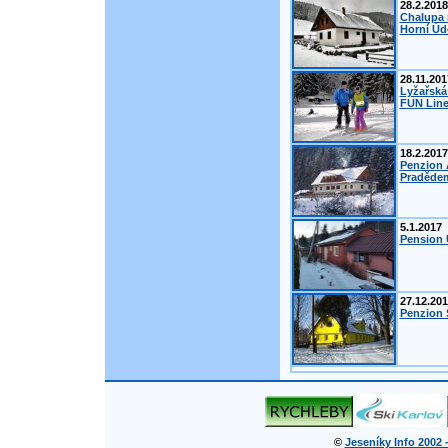
28.2.2018
Chalupa 
Horní Úd
28.11.201
Lyžařská
FUN Line
18.2.2017
Penzion 
Pradědem
5.1.2017
Pension 
27.12.20
Penzion Š
©
Jeseníky Info 2002 