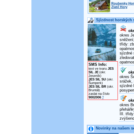
Roubenky Horn
Zlaté Hory
Sjízdnost horských s
okr
okres Je
sněžení,
třídy: 
opatrnos
sjízdné 
zledova
opatrnos
SMS Info:
text ve tvaru
JES
okr
SIL JE
(okr.
Jeseník)
okres Šu
JES SIL SU
(okr.
srážek, 
Šumperk)
sjízdné 
JES SIL BR
(okr.
posypem
Bruntál)
zaslat na číslo
9002006
?
okr
okres Br
přeháňky
III. tří
zvýšenou
Novinky na našem s